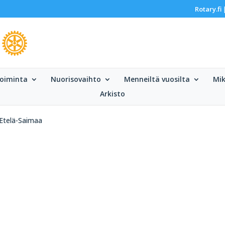
Rotary.fi
oiminta
Nuorisovaihto
Menneiltä vuosilta
Mik
Arkisto
Etelä-Saimaa