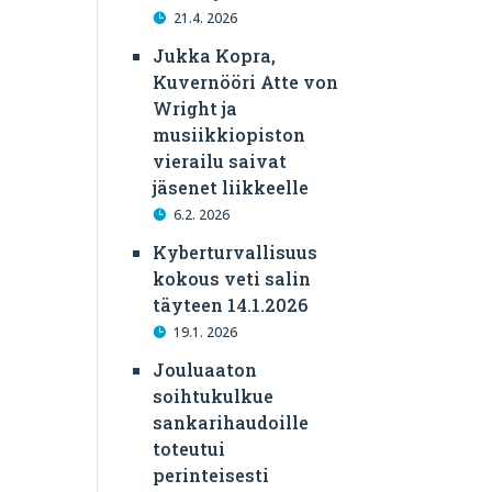
21.4. 2026
Jukka Kopra,
Kuvernööri Atte von
Wright ja
musiikkiopiston
vierailu saivat
jäsenet liikkeelle
6.2. 2026
Kyberturvallisuus
kokous veti salin
täyteen 14.1.2026
19.1. 2026
Jouluaaton
soihtukulkue
sankarihaudoille
toteutui
perinteisesti