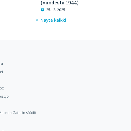
(vuodesta 1944)
25.12. 2025
Näytä kaikki
ta
et
Box
istyö
 Melinda Gatesin säätiö