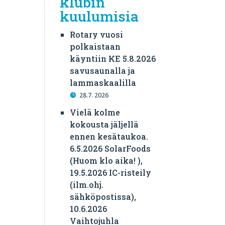
klubin
kuulumisia
Rotary vuosi
polkaistaan
käyntiin KE 5.8.2026
savusaunalla ja
lammaskaalilla
28.7. 2026
Vielä kolme
kokousta jäljellä
ennen kesätaukoa.
6.5.2026 SolarFoods
(Huom klo aika! ),
19.5.2026 IC-risteily
(ilm.ohj.
sähköpostissa),
10.6.2026
Vaihtojuhla