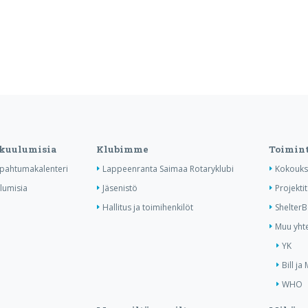
 kuulumisia
Klubimme
Toimin
tapahtumakalenteri
Lappeenranta Saimaa Rotaryklubi
Kokouks
ulumisia
Jäsenistö
Projektit
Hallitus ja toimihenkilöt
Shelter
Muu yhte
YK
Bill ja
WHO