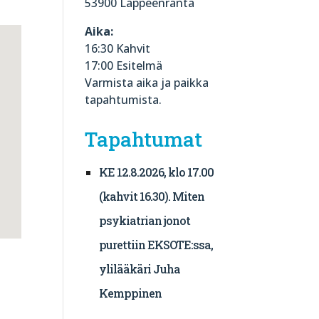
53900 Lappeenranta
Aika:
16:30 Kahvit
17:00 Esitelmä
Varmista aika ja paikka
tapahtumista.
Tapahtumat
KE 12.8.2026, klo 17.00
(kahvit 16.30). Miten
psykiatrian jonot
purettiin EKSOTE:ssa,
ylilääkäri Juha
Kemppinen