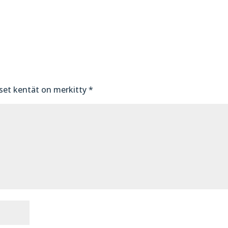
iset kentät on merkitty
*