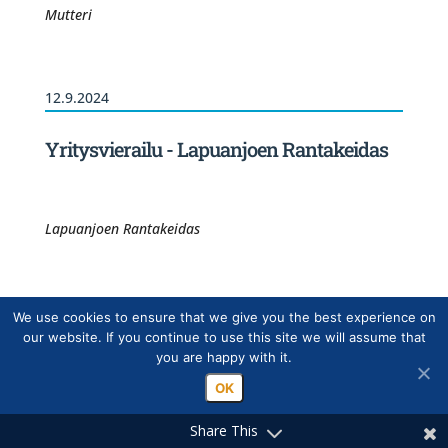
Mutteri
12.9.2024
Yritysvierailu - Lapuanjoen Rantakeidas
Lapuanjoen Rantakeidas
5.9.2024
We use cookies to ensure that we give you the best experience on
our website. If you continue to use this site we will assume that
you are happy with it.
Merja Virtakangas - Hyvinvointia
pimeneviin iltoihin
OK
Share This