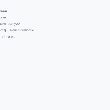
kaan
kaan
aako jäsenyys?
ohtajuuskoulutus nuorille
ja Interact