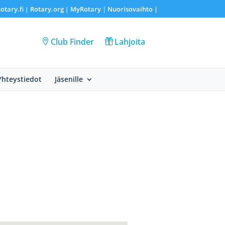
otary.fi
Rotary.org
MyRotary |
Nuorisovaihto
|
|
|
Club Finder
Lahjoita
Yhteystiedot
Jäsenille