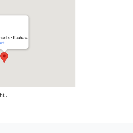
mantie - Kauhava
mat
hti.