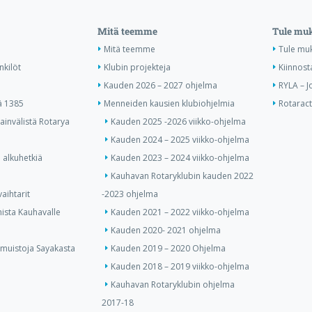
Mitä teemme
Tule mu
Mitä teemme
Tule mu
nkilöt
Klubin projekteja
Kiinnost
Kauden 2026 – 2027 ohjelma
RYLA – J
ä 1385
Menneiden kausien klubiohjelmia
Rotaract 
invälistä Rotarya
Kauden 2025 -2026 viikko-ohjelma
Kauden 2024 – 2025 viikko-ohjelma
 alkuhetkiä
Kauden 2023 – 2024 viikko-ohjelma
Kauhavan Rotaryklubin kauden 2022
aihtarit
-2023 ohjelma
ista Kauhavalle
Kauden 2021 – 2022 viikko-ohjelma
Kauden 2020- 2021 ohjelma
 muistoja Sayakasta
Kauden 2019 – 2020 Ohjelma
Kauden 2018 – 2019 viikko-ohjelma
Kauhavan Rotaryklubin ohjelma
2017-18