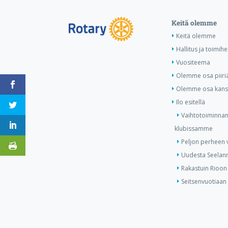
Keitä olemme
Keitä olemme
Hallitus ja toimihe
Vuositeema
Olemme osa piiri
Olemme osa kansa
Ilo esitellä
Vaihtotoiminnan
klubissamme
Peljon perheen v
Uudesta Seelann
Rakastuin Rioon
Seitsenvuotiaan