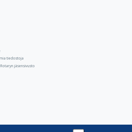
e
mia tiedostoja
Rotaryn jäsensivusto