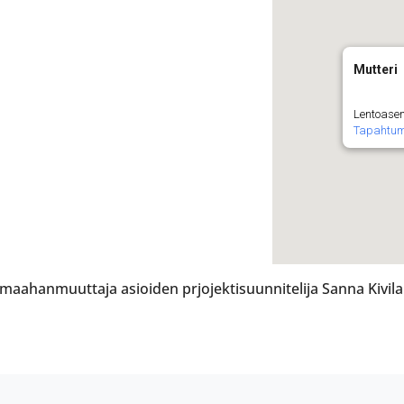
Mutteri
Lentoase
Tapahtu
maahanmuuttaja asioiden prjojektisuunnitelija Sanna Kivila