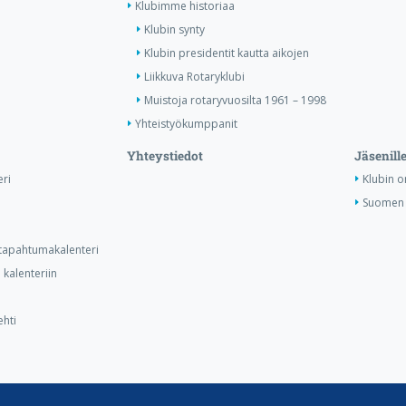
Klubimme historiaa
Klubin synty
Klubin presidentit kautta aikojen
Liikkuva Rotaryklubi
Muistoja rotaryvuosilta 1961 – 1998
Yhteistyökumppanit
Yhteystiedot
Jäsenill
ri
Klubin o
Suomen 
n tapahtumakalenteri
kalenteriin
ehti