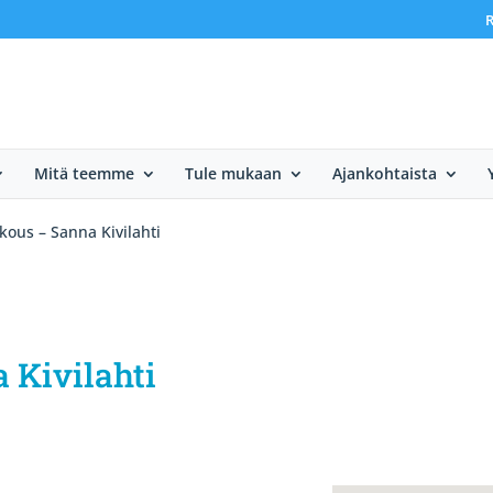
R
Mitä teemme
Tule mukaan
Ajankohtaista
kous – Sanna Kivilahti
 Kivilahti