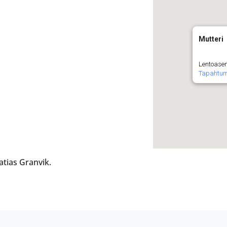
Mutteri
Lentoase
Tapahtu
tias Granvik.