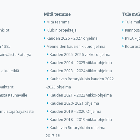
Mitä teemme
Tule mu
Mitä teemme
Tule mu
nkilöt
Klubin projekteja
Kiinnost
Kauden 2026 – 2027 ohjelma
RYLA – J
ä 1385
Menneiden kausien klubiohjelmia
Rotaract 
invälistä Rotarya
Kauden 2025 -2026 viikko-ohjelma
Kauden 2024 – 2025 viikko-ohjelma
 alkuhetkiä
Kauden 2023 – 2024 viikko-ohjelma
Kauhavan Rotaryklubin kauden 2022
aihtarit
-2023 ohjelma
ista Kauhavalle
Kauden 2021 – 2022 viikko-ohjelma
Kauden 2020- 2021 ohjelma
 muistoja Sayakasta
Kauden 2019 – 2020 Ohjelma
Kauden 2018 – 2019 viikko-ohjelma
Kauhavan Rotaryklubin ohjelma
2017-18