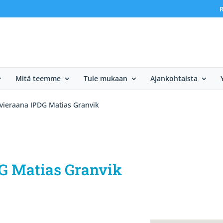
R
Mitä teemme
Tule mukaan
Ajankohtaista
vieraana IPDG Matias Granvik
G Matias Granvik