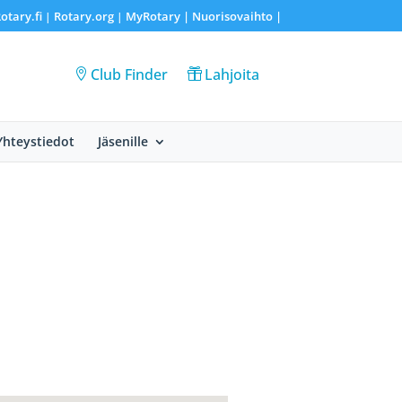
otary.fi
Rotary.org
MyRotary |
Nuorisovaihto
|
|
|
Club Finder
Lahjoita
Yhteystiedot
Jäsenille