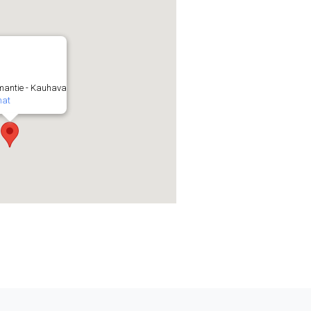
mantie - Kauhava
mat