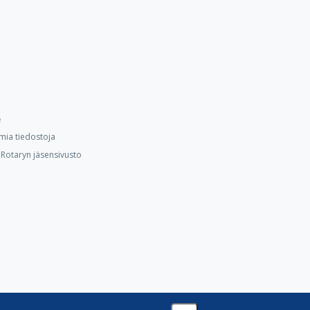
e
mia tiedostoja
Rotaryn jäsensivusto