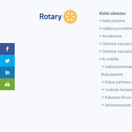
Keitä olemme
Keitä olemme
Hallitus ja toimihe
Vuositeema
Olemme osa piiri
Olemme osa kansa
Ilo esitellä
Vaihtotoiminnan
klubissamme
Peljon perheen v
Uudesta Seelann
Rakastuin Rioon
Seitsenvuotiaan