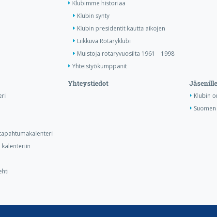
Klubimme historiaa
Klubin synty
Klubin presidentit kautta aikojen
Liikkuva Rotaryklubi
Muistoja rotaryvuosilta 1961 – 1998
Yhteistyökumppanit
Yhteystiedot
Jäsenill
ri
Klubin o
Suomen 
n tapahtumakalenteri
kalenteriin
ehti