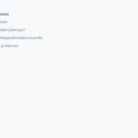
kaan
kaan
aako jäsenyys?
ohtajuuskoulutus nuorille
ja Interact