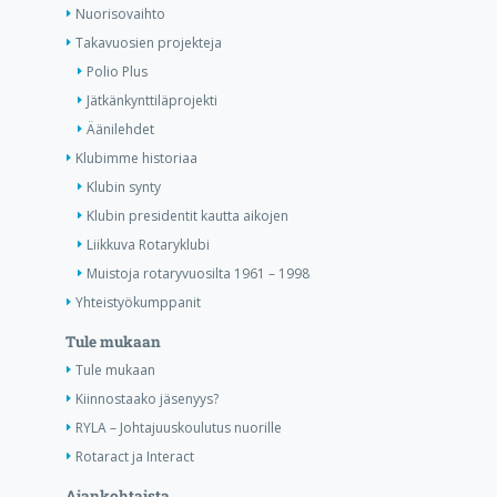
Nuorisovaihto
Takavuosien projekteja
Polio Plus
Jätkänkynttiläprojekti
Äänilehdet
Klubimme historiaa
Klubin synty
Klubin presidentit kautta aikojen
Liikkuva Rotaryklubi
Muistoja rotaryvuosilta 1961 – 1998
Yhteistyökumppanit
Tule mukaan
Tule mukaan
Kiinnostaako jäsenyys?
RYLA – Johtajuuskoulutus nuorille
Rotaract ja Interact
Ajankohtaista