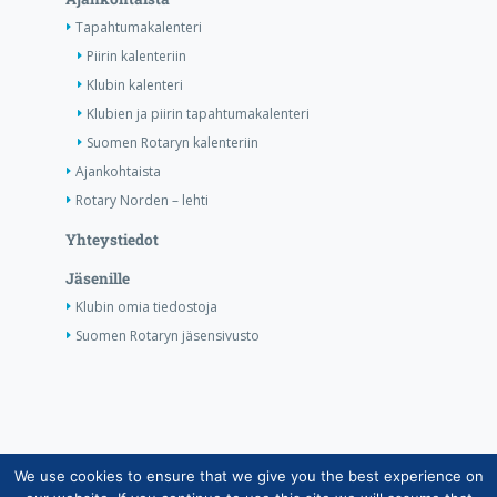
Tapahtumakalenteri
Piirin kalenteriin
Klubin kalenteri
Klubien ja piirin tapahtumakalenteri
Suomen Rotaryn kalenteriin
Ajankohtaista
Rotary Norden – lehti
Yhteystiedot
Jäsenille
Klubin omia tiedostoja
Suomen Rotaryn jäsensivusto
We use cookies to ensure that we give you the best experience on
Copyright © Suomen Rotarypalvelu ry 2026 |