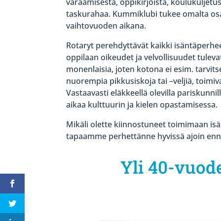
varaamisesta, oppikirjoista, koulukuljetu
taskurahaa. Kummiklubi tukee omalta osa
vaihtovuoden aikana.
Rotaryt perehdyttävät kaikki isäntäperhe
oppilaan oikeudet ja velvollisuudet tulevat
monenlaisia, joten kotona ei esim. tarvit
nuorempia pikkusiskoja tai –veljiä, toimi
Vastaavasti eläkkeellä olevilla pariskunni
aikaa kulttuurin ja kielen opastamisessa.
Mikäli olette kiinnostuneet toimimaan is
tapaamme perhettänne hyvissä ajoin enn
Yli 40-vuod