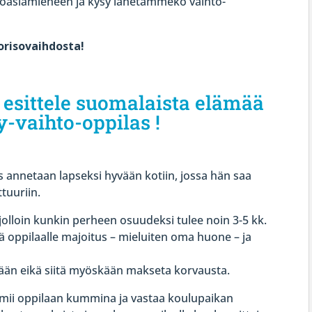
isoasiamieheen ja kysy lähetämmekö vaihto-
orisovaihdosta!
a esittele suomalaista elämää
-vaihto-oppilas !
 annetaan lapseksi hyvään kotiin, jossa hän saa
tuuriin.
 jolloin kunkin perheen osuudeksi tulee noin 3-5 kk.
ä oppilaalle majoitus – mieluiten oma huone – ja
ään eikä siitä myöskään makseta korvausta.
imii oppilaan kummina ja vastaa koulupaikan