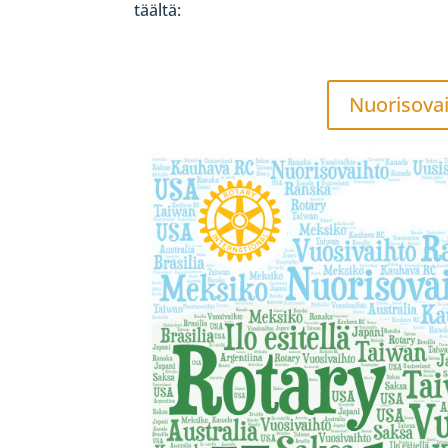
täältä:
Nuorisova