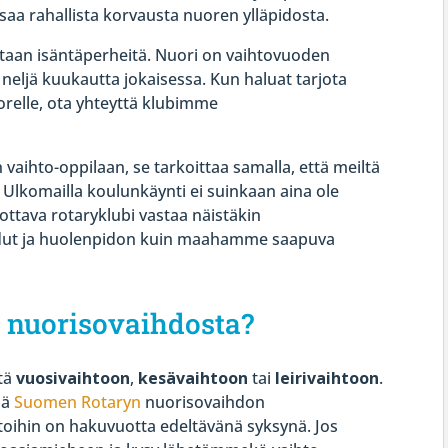
saa rahallista korvausta nuoren ylläpidosta.
vitaan isäntäperheitä. Nuori on vaihtovuoden
neljä kuukautta jokaisessa. Kun haluat tarjota
relle, ota yhteyttä klubimme
vaihto-oppilaan, se tarkoittaa samalla, että meiltä
 Ulkomailla koulunkäynti ei suinkaan aina ole
ottava rotaryklubi vastaa näistäkin
edut ja huolenpidon kuin maahamme saapuva
 nuorisovaihdosta?
stä
vuosivaihtoon
,
kesävaihtoon
tai
leirivaihtoon
.
ää
Suomen Rotaryn
nuorisovaihdon
oihin on hakuvuotta edeltävänä syksynä. Jos