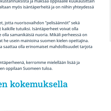
skustannuksista ja maksaa oppilaalle kuukausittain
ltaan myös isäntäperheitä ja on niihin yhteydessä
et, jotta nuorisovaihdon ”pelisäännöt” sekä
 kaikille tutuiksi. Isäntäperheet voivat olla
se olla samanikäisiä nuoria. Mikäli perheessä on
vat he usein mainioina suomen kielen opettajina.
lla saattaa olla erinomaiset mahdollisuudet tarjota
äntäperheenä, kerromme mielellään lisää ja
en oppilaan Suomeen tuloa.
en kokemuksella