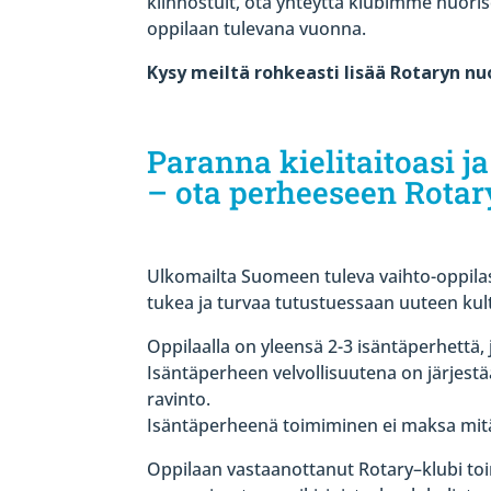
kiinnostuit, ota yhteyttä klubimme nuor
oppilaan tulevana vuonna.
Kysy meiltä rohkeasti lisää Rotaryn nu
Paranna kielitaitoasi j
– ota perheeseen Rotary
Ulkomailta Suomeen tuleva vaihto-oppilas
tukea ja turvaa tutustuessaan uuteen kult
Oppilaalla on yleensä 2-3 isäntäperhettä,
Isäntäperheen velvollisuutena on järjestä
ravinto.
Isäntäperheenä toimiminen ei maksa mit
Oppilaan vastaanottanut Rotary–klubi to