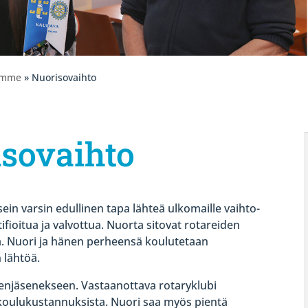
emme
» Nuorisovaihto
sovaihto
ein varsin edullinen tapa lähteä ulkomaille vaihto-
fioitua ja valvottua. Nuorta sitovat rotareiden
ta. Nuori ja hänen perheensä koulutetaan
 lähtöä.
enjäsenekseen. Vastaanottava rotaryklubi
koulukustannuksista. Nuori saa myös pientä