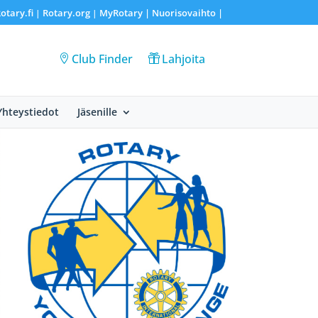
otary.fi
Rotary.org
MyRotary |
Nuorisovaihto
|
|
|
Club Finder
Lahjoita
Yhteystiedot
Jäsenille