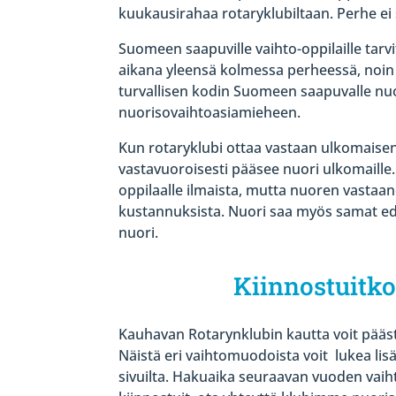
kuukausirahaa rotaryklubiltaan. Perhe ei 
Suomeen saapuville vaihto-oppilaille tar
aikana yleensä kolmessa perheessä, noin 
turvallisen kodin Suomeen saapuvalle nuo
nuorisovaihtoasiamieheen.
Kun rotaryklubi ottaa vastaan ulkomaisen 
vastavuoroisesti pääsee nuori ulkomaille.
oppilaalle ilmaista, mutta nuoren vastaan
kustannuksista. Nuori saa myös samat 
nuori.
Kiinnostuitko
Kauhavan Rotarynklubin kautta voit pää
Näistä eri vaihtomuodoista voit
lukea lis
sivuilta.
Hakuaika seuraavan vuoden vaiht