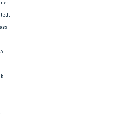
onen
tedt
assi
lä
ki
a