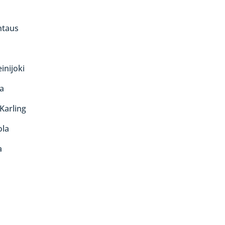
taus
nijoki
a
Karling
la
a
n