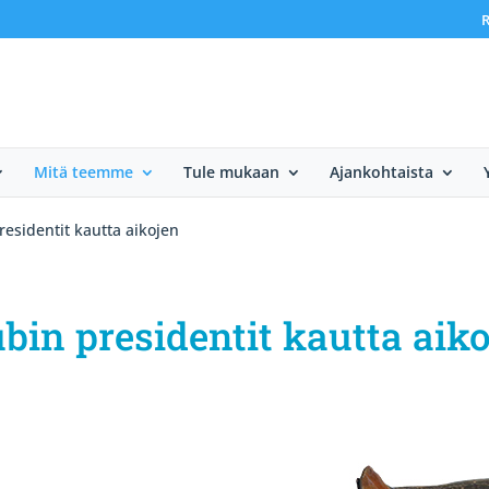
R
Mitä teemme
Tule mukaan
Ajankohtaista
residentit kautta aikojen
bin presidentit kautta aik