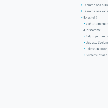
Olemme osa piiri
Olemme osa kansa
Ilo esitellä
Vaihtotoiminnan
klubissamme
Peljon perheen v
Uudesta Seelann
Rakastuin Rioon
Seitsenvuotiaan