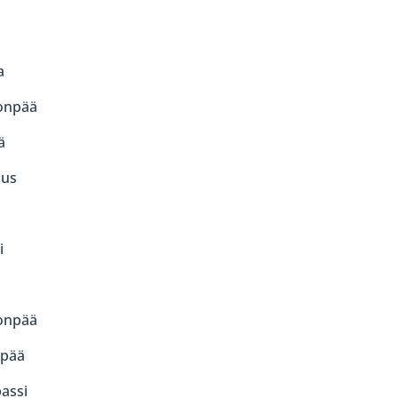
a
onpää
ä
ius
i
onpää
pää
assi