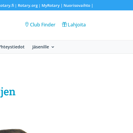
otary.fi
Rotary.org
MyRotary |
Nuorisovaihto
|
|
|
Club Finder
Lahjoita
Yhteystiedot
Jäsenille
ojen