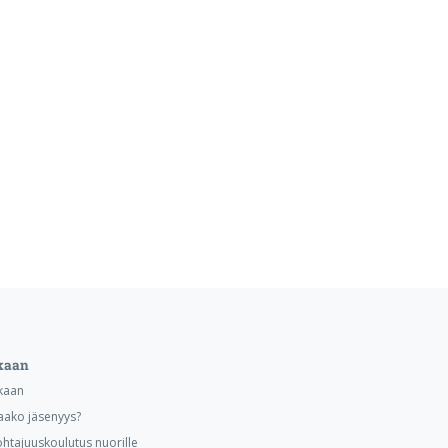
kaan
kaan
aako jäsenyys?
ohtajuuskoulutus nuorille