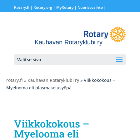
Rotary.fi
|
Rotary.org
|
MyRotary |
Nuorisovaihto
|
Kauhavan Rotaryklubi ry
Valitse sivu
rotary.fi
»
Kauhavan Rotaryklubi ry
» Viikkokokous –
Myelooma eli plasmasolusyöpä
Viikkokokous –
Myelooma eli