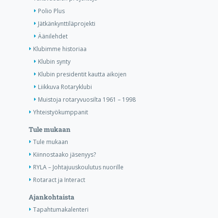
Polio Plus
Jätkänkynttiläprojekti
Äänilehdet
Klubimme historiaa
Klubin synty
Klubin presidentit kautta aikojen
Liikkuva Rotaryklubi
Muistoja rotaryvuosilta 1961 – 1998
Yhteistyökumppanit
Tule mukaan
Tule mukaan
Kiinnostaako jäsenyys?
RYLA – Johtajuuskoulutus nuorille
Rotaract ja Interact
Ajankohtaista
Tapahtumakalenteri