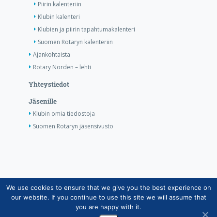
Piirin kalenteriin
Klubin kalenteri
Klubien ja piirin tapahtumakalenteri
Suomen Rotaryn kalenteriin
Ajankohtaista
Rotary Norden – lehti
Yhteystiedot
Jäsenille
Klubin omia tiedostoja
Suomen Rotaryn jäsensivusto
We use cookies to ensure that we give you the best experience on
Copyright © Suomen Rotarypalvelu ry 2026 |
our website. If you continue to use this site we will assume that
Jäsentietojärjestelmän tietosuojaseloste
|
Henkilötietojen
you are happy with it.
käsittely Rotarytoiminnassa