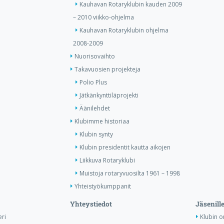
Kauhavan Rotaryklubin kauden 2009
– 2010 viikko-ohjelma
Kauhavan Rotaryklubin ohjelma
2008-2009
Nuorisovaihto
Takavuosien projekteja
Polio Plus
Jätkänkynttiläprojekti
Äänilehdet
Klubimme historiaa
Klubin synty
Klubin presidentit kautta aikojen
Liikkuva Rotaryklubi
Muistoja rotaryvuosilta 1961 – 1998
Yhteistyökumppanit
Yhteystiedot
Jäsenill
ri
Klubin o