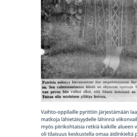
Vaihto-oppilaille pyrittiin järjestämää
matkoja lähietäisyydelle lähinnä viikonvai
myös piirikohtaisia retkiä kaikille aluee
oli tilaisuus keskustella omaa äidinkieltä 