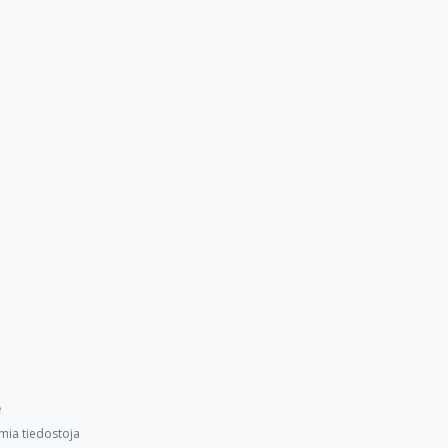
e
mia tiedostoja