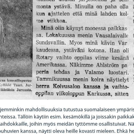
n laajemminkin mahdollisuuksia tutustua suomalaiseen ympär
hteissa. Tällöin käytiin esim. kesämökillä ja joissakin paikka
n vaihdokkaille, joihin myös meidän tyttömme osallistuivat. 
puhuvien kanssa, näytti oleva heille kovasti mieleen. Ehkä he