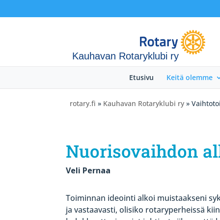
Kauhavan Rotaryklubi ry
Etusivu
Keitä olemme
rotary.fi
»
Kauhavan Rotaryklubi ry
» Vaihtot
Nuorisovaihdon a
Veli Pernaa
Toiminnan ideointi alkoi muistaakseni syk
ja vastaavasti, olisiko rotaryperheissä k