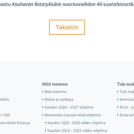
lkaistu Kauhavan Rotaryklubin nuorisovaihdon 40-vuotishistoriik
Takaisin
Mitä teemme
Tule mu
Mitä teemme
Tule mu
nkilöt
Klubin projekteja
Kiinnost
Kauden 2026 – 2027 ohjelma
RYLA – J
ä 1385
Menneiden kausien klubiohjelmia
Rotaract 
invälistä Rotarya
Kauden 2025 -2026 viikko-ohjelma
Kauden 2024 – 2025 viikko-ohjelma