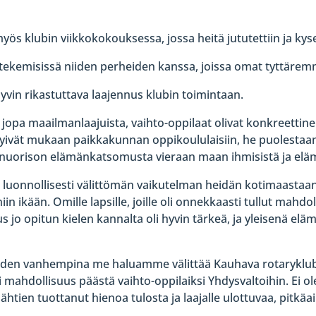
 myös klubin viikkokokouksessa, jossa heitä jututettiin ja ky
kemisissä niiden perheiden kanssa, joissa omat tyttäremme
hyvin rikastuttava laajennus klubin toimintaan.
 jopa maailmanlaajuista, vaihto-oppilaat olivat konkreetti
yivät mukaan paikkakunnan oppikoululaisiin, he puolestaan väl
nuorison elämänkatsomusta vieraan maan ihmisistä ja el
t luonnollisesti välittömän vaikutelman heidän kotimaastaan j
in ikään. Omille lapsille, joille oli onnekkaasti tullut mahdol
tus jo opitun kielen kannalta oli hyvin tärkeä, ja yleisenä
iden vanhempina me haluamme välittää Kauhava rotaryklubil
i mahdollisuus päästä vaihto-oppilaiksi Yhdysvaltoihin. Ei ole
ähtien tuottanut hienoa tulosta ja laajalle ulottuvaa, pitkä