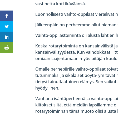
vastinetta koti-ikäväänsä.
Luonnollisesti vaihto-oppilaat vierailivat
Jälkeenpäin on perheemme ollut hieman te
Vaihto-oppilastoiminta oli alusta lähtien 
Koska rotarytoiminta on kansainvälistä ja
kansainvälisyydestä. Kun vaihdokkaat liitt
omiaan laajentamaan myös pitäjän koulu
Omalle perhepiirille vaihto-oppilaat toiva
tutummaksi ja sikäläiset pöytä- ym tavat ni
tietysti ainutlaatuinen elämys. Sen vaiku
hyödyllinen.
Vanhana isäntäperheenä ja vaihto-oppila
kiitokset siitä, että meidän lapsillamme ol
rotarytoiminnan tämä muoto olisi alusta l