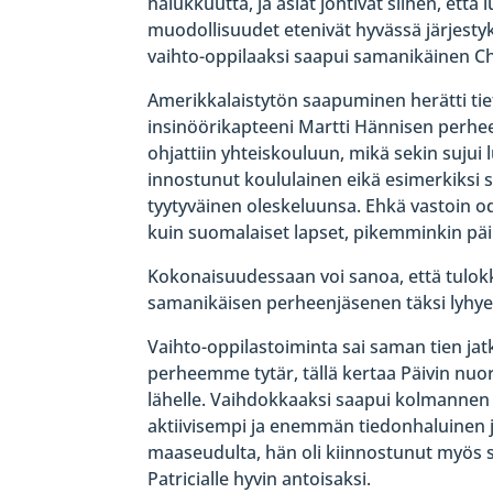
halukkuutta, ja asiat johtivat siihen, että
muodollisuudet etenivät hyvässä järjest
vaihto-oppilaaksi saapui samanikäinen C
Amerikkalaistytön saapuminen herätti tiety
insinöörikapteeni Martti Hännisen perhees
ohjattiin yhteiskouluun, mikä sekin sujui 
innostunut koululainen eikä esimerkiksi s
tyytyväinen oleskeluunsa. Ehkä vastoin 
kuin suomalaiset lapset, pikemminkin päi
Kokonaisuudessaan voi sanoa, että tulokka
samanikäisen perheenjäsenen täksi lyhye
Vaihto-oppilastoiminta sai saman tien jat
perheemme tytär, tällä kertaa Päivin nu
lähelle. Vaihdokkaaksi saapui kolmannen
aktiivisempi ja enemmän tiedonhaluinen j
maaseudulta, hän oli kiinnostunut myös 
Patricialle hyvin antoisaksi.