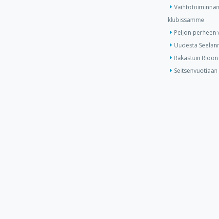
Vaihtotoiminnan
klubissamme
Peljon perheen v
Uudesta Seelann
Rakastuin Rioon
Seitsenvuotiaan