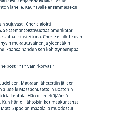
immäiseksi lähtijäehdokkaaksi. Asian
nton lähelle. Kauhavalle ensimmäiseksi
n sujuvasti. Cherie aloitti
sa. Seitsemäntoistavuotias amerikatar
akuntaa edustettuna. Cherie ei ollut kovin
ja hyvin mukautuvainen ja yleensäkin
ämme ikäänsä nähden sen kehittyneempää
helposti; hän vain ”korvasi”
udelleen. Matkaan lähetettiin jälleen
n alueelle Massachusettsiin Bostonin
cia Lehtola. Hän oli edeltäjäänsä
. Kun hän oli lähtöisin kotimaakuntansa
 Matti Sippolan maatilalla muodostui