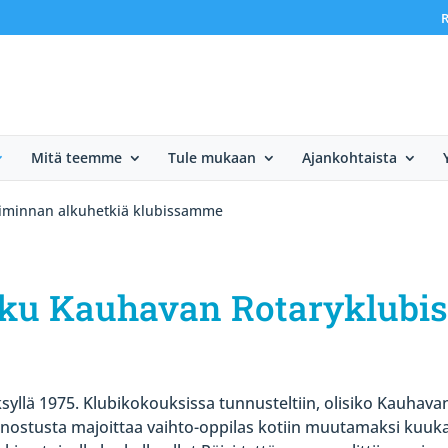
R
Mitä teemme
Tule mukaan
Ajankohtaista
oiminnan alkuhetkiä klubissamme
lku Kauhavan Rotaryklubi
syllä 1975. Klubikokouksissa tunnusteltiin, olisiko Kauhavan
iinnostusta majoittaa vaihto-oppilas kotiin muutamaksi kuuk