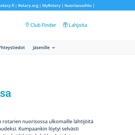
otary.fi
Rotary.org
MyRotary |
Nuorisovaihto
|
|
|
Club Finder
Lahjoita
Yhteystiedot
Jäsenille
ssa
 rotarien nuorisossa ulkomaille lähtijöitä
audeksi. Kumpaankin löytyi selvästi