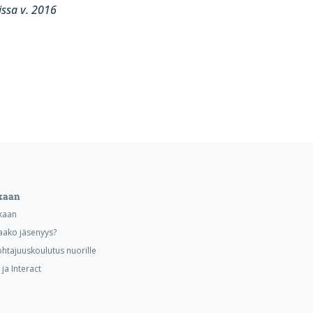
issa v. 2016
kaan
kaan
aako jäsenyys?
ohtajuuskoulutus nuorille
ja Interact