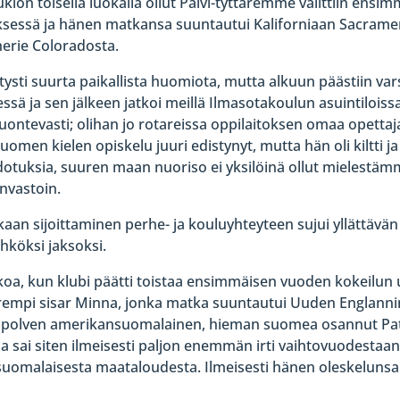
 lukion toisella luokalla ollut Päivi-tyttäremme valittiin ens
yksessä ja hänen matkansa suuntautui Kaliforniaan Sacrame
herie Coloradosta.
sti suurta paikallista huomiota, mutta alkuun päästiin varsi
sä ja sen jälkeen jatkoi meillä Ilmasotakoulun asuintilois
luontevasti; olihan jo rotareissa oppilaitoksen omaa opettaj
uomen kielen opiskelu juuri edistynyt, mutta hän oli kiltti 
odotuksia, suuren maan nuoriso ei yksilöinä ollut mielest
nvastoin.
an sijoittaminen perhe- ja kouluyhteyteen sujui yllättävän 
hköksi jaksoksi.
koa, kun klubi päätti toistaa ensimmäisen vuoden kokeilun u
orempi sisar Minna, jonka matka suuntautui Uuden Englanni
 polven amerikansuomalainen, hieman suomea osannut Patri
a sai siten ilmeisesti paljon enemmän irti vaihtovuodestaan
suomalaisesta maataloudesta. Ilmeisesti hänen oleskelunsa