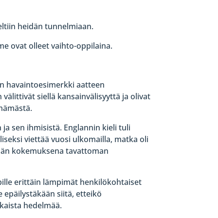
seltiin heidän tunnelmiaan.
 ovat olleet vaihto-oppilaina.
nen havaintoesimerkki aatteen
ittivät siellä kansainvälisyyttä ja olivat
ämämästä.
a sen ihmisistä. Englannin kieli tuli
liseksi viettää vuosi ulkomailla, matka oli
 elämän kokemuksena tavattoman
le erittäin lämpimät henkilökohtaiset
 epäilystäkään siitä, etteikö
aikaista hedelmää.