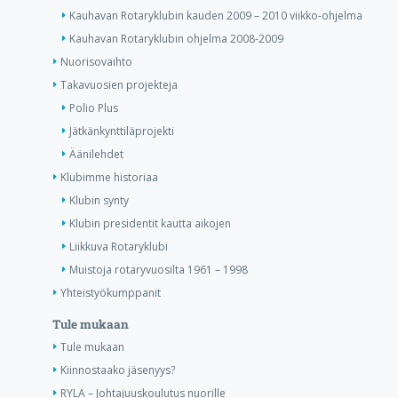
Kauhavan Rotaryklubin kauden 2009 – 2010 viikko-ohjelma
Kauhavan Rotaryklubin ohjelma 2008-2009
Nuorisovaihto
Takavuosien projekteja
Polio Plus
Jätkänkynttiläprojekti
Äänilehdet
Klubimme historiaa
Klubin synty
Klubin presidentit kautta aikojen
Liikkuva Rotaryklubi
Muistoja rotaryvuosilta 1961 – 1998
Yhteistyökumppanit
Tule mukaan
Tule mukaan
Kiinnostaako jäsenyys?
RYLA – Johtajuuskoulutus nuorille