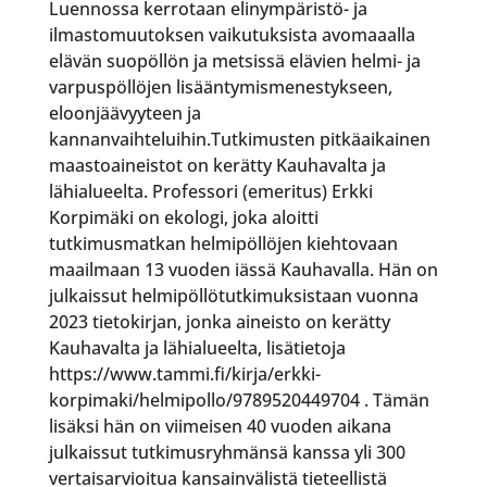
Luennossa kerrotaan elinympäristö- ja
ilmastomuutoksen vaikutuksista avomaaalla
elävän suopöllön ja metsissä elävien helmi- ja
varpuspöllöjen lisääntymismenestykseen,
eloonjäävyyteen ja
kannanvaihteluihin.Tutkimusten pitkäaikainen
maastoaineistot on kerätty Kauhavalta ja
lähialueelta. Professori (emeritus) Erkki
Korpimäki on ekologi, joka aloitti
tutkimusmatkan helmipöllöjen kiehtovaan
maailmaan 13 vuoden iässä Kauhavalla. Hän on
julkaissut helmipöllötutkimuksistaan vuonna
2023 tietokirjan, jonka aineisto on kerätty
Kauhavalta ja lähialueelta, lisätietoja
https://www.tammi.fi/kirja/erkki-
korpimaki/helmipollo/9789520449704 . Tämän
lisäksi hän on viimeisen 40 vuoden aikana
julkaissut tutkimusryhmänsä kanssa yli 300
vertaisarvioitua kansainvälistä tieteellistä