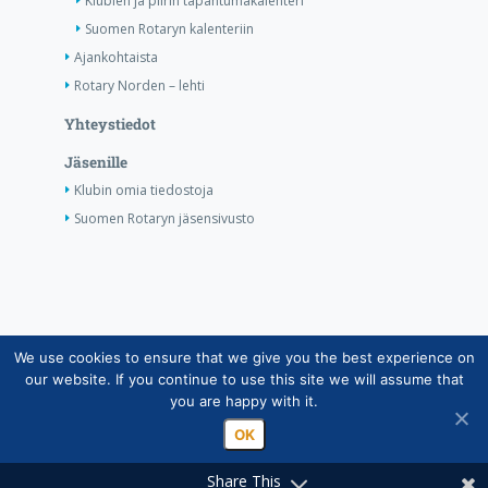
Klubien ja piirin tapahtumakalenteri
Suomen Rotaryn kalenteriin
Ajankohtaista
Rotary Norden – lehti
Yhteystiedot
Jäsenille
Klubin omia tiedostoja
Suomen Rotaryn jäsensivusto
We use cookies to ensure that we give you the best experience on
Copyright © Suomen Rotarypalvelu ry 2026 |
our website. If you continue to use this site we will assume that
Jäsentietojärjestelmän tietosuojaseloste
|
Henkilötietojen
you are happy with it.
käsittely Rotarytoiminnassa
OK
Share This