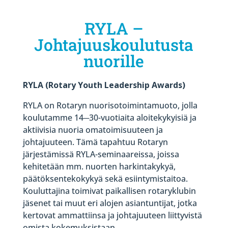
RYLA –
Johtajuuskoulutusta
nuorille
RYLA (Rotary Youth Leadership Awards)
RYLA on Rotaryn nuorisotoimintamuoto, jolla
koulutamme 14
─
30-vuotiaita aloitekykyisiä ja
aktiivisia nuoria omatoimisuuteen ja
johtajuuteen. Tämä tapahtuu Rotaryn
järjestämissä RYLA-seminaareissa, joissa
kehitetään mm. nuorten harkintakykyä,
päätöksentekokykyä sekä esiintymistaitoa.
Kouluttajina toimivat paikallisen rotaryklubin
jäsenet tai muut eri alojen asiantuntijat, jotka
kertovat ammattiinsa ja johtajuuteen liittyvistä
omista kokemuksistaan.