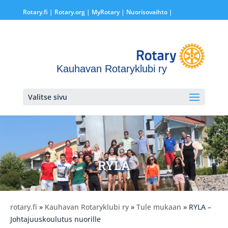
Rotary.fi
|
Rotary.org
|
MyRotary |
Nuorisovaihto
|
Kauhavan Rotaryklubi ry
Valitse sivu
RYLA
rotary.fi
»
Kauhavan Rotaryklubi ry
»
Tule mukaan
» RYLA –
Johtajuuskoulutus nuorille