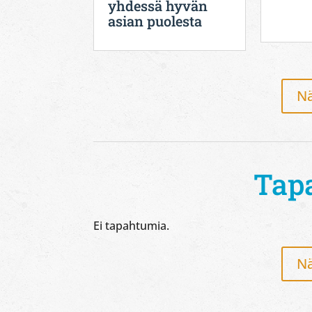
yhdessä hyvän
asian puolesta
Nä
Tap
Ei tapahtumia.
Nä