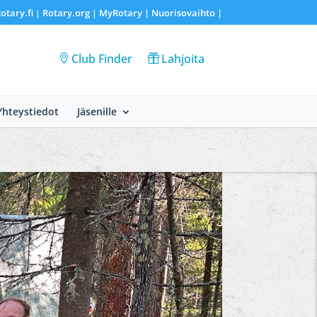
otary.fi
Rotary.org
MyRotary |
Nuorisovaihto
|
|
|
Club Finder
Lahjoita
Yhteystiedot
Jäsenille