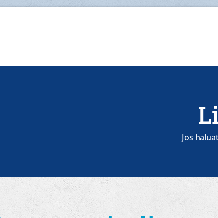
L
Jos halua