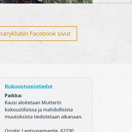
aryklubin Facebook sivut
Kokoontumistiedot
Paikka:
Kausi aloitetaan Mutterin
kokoustiloissa ja mahdollisista
muutoksista tiedotetaan aikanaan.
Osoite: Lentoasemantie, 62230