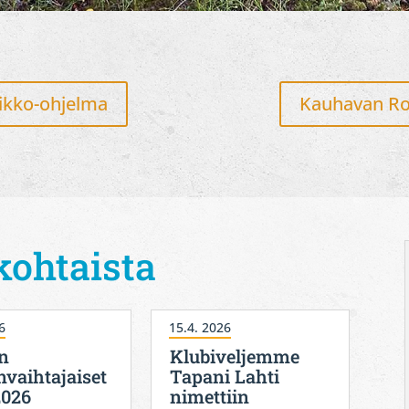
ikko-ohjelma
Kauhavan Rot
kohtaista
6
15.4. 2026
n
Klubiveljemme
nvaihtajaiset
Tapani Lahti
2026
nimettiin