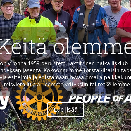
Keitä olemm
n vuonna 1959 perustettu aktiivinen paikallisklubi, 
eksan jäsentä. Kokoonnumme torstai-iltaisin ta
ia esitelmiä ja edistämään hyvää omalla paikkakunn
misvierailuja alueemme yrityksiin tai retkeilemm
Lue lisää