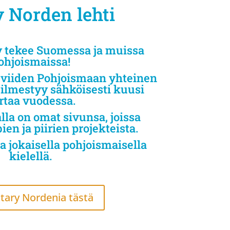
 Norden lehti
y tekee Suomessa ja muissa
ohjoismaissa!
 viiden Pohjoismaan yhteinen
a ilmestyy sähköisesti kuusi
rtaa vuodessa.
lla on omat sivunsa, joissa
en ja piirien projekteista.
a jokaisella pohjoismaisella
kielellä.
tary Nordenia tästä