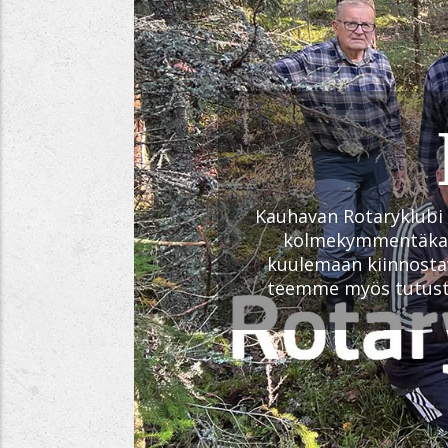
Kauhavan Rotaryklubi o
kolmekymmentäkahd
kuulemaan kiinnostav
teemme myös tutustu