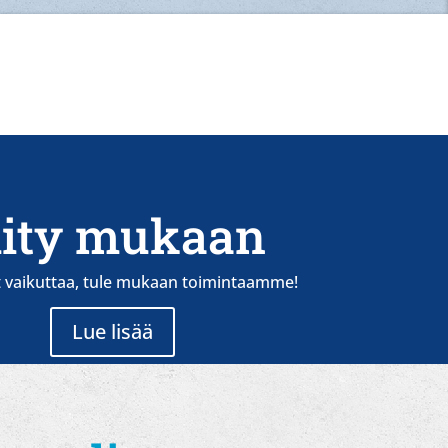
iity mukaan
t vaikuttaa, tule mukaan toimintaamme!
Lue lisää