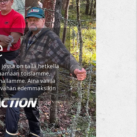
e
jossa on tällä hetkellä
paamaan toisiamme,
allamme. Aina välillä
e vähän edemmäksikin