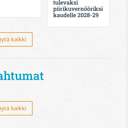
tulevaksi
piirikuvernööriksi
kaudelle 2028-29
ytä kaikki
ahtumat
ytä kaikki