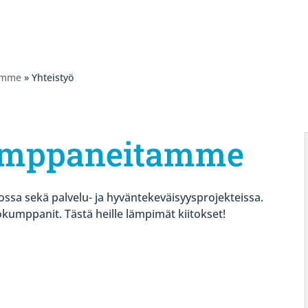
emme
» Yhteistyö
umppaneitamme
ossa sekä palvelu- ja hyväntekeväisyysprojekteissa.
umppanit. Tästä heille lämpimät kiitokset!