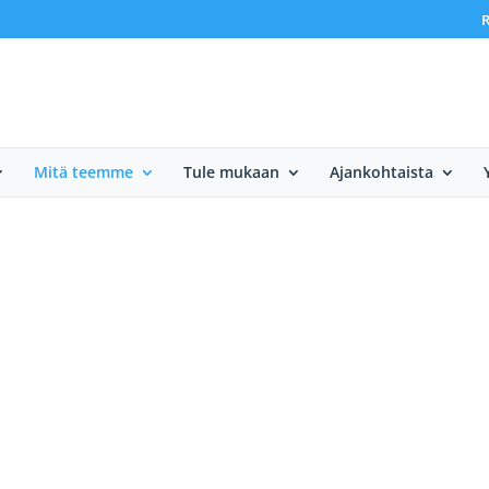
R
Mitä teemme
Tule mukaan
Ajankohtaista