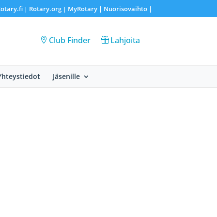
otary.fi
Rotary.org
MyRotary |
Nuorisovaihto
|
|
|
Club Finder
Lahjoita
Yhteystiedot
Jäsenille