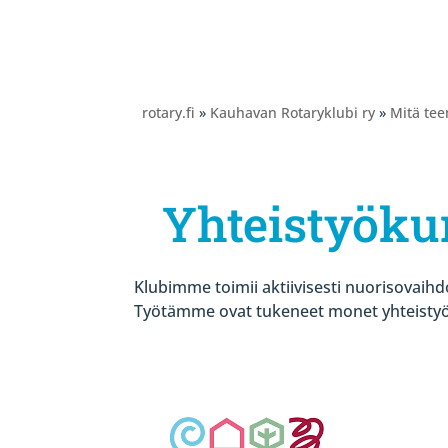
rotary.fi
»
Kauhavan Rotaryklubi ry
»
Mitä te
Yhteistyök
Klubimme toimii aktiivisesti nuorisovaihd
Työtämme ovat tukeneet monet yhteistyök