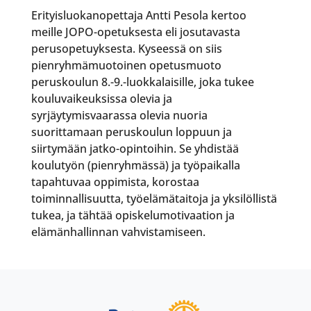
Erityisluokanopettaja Antti Pesola kertoo
meille JOPO-opetuksesta eli josutavasta
perusopetuyksesta. Kyseessä on siis
pienryhmämuotoinen opetusmuoto
peruskoulun 8.-9.-luokkalaisille, joka tukee
kouluvaikeuksissa olevia ja
syrjäytymisvaarassa olevia nuoria
suorittamaan peruskoulun loppuun ja
siirtymään jatko-opintoihin. Se yhdistää
koulutyön (pienryhmässä) ja työpaikalla
tapahtuvaa oppimista, korostaa
toiminnallisuutta, työelämätaitoja ja yksilöllistä
tukea, ja tähtää opiskelumotivaation ja
elämänhallinnan vahvistamiseen.