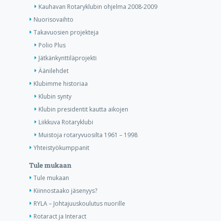
Kauhavan Rotaryklubin ohjelma 2008-2009
Nuorisovaihto
Takavuosien projekteja
Polio Plus
Jätkänkynttiläprojekti
Äänilehdet
Klubimme historiaa
Klubin synty
Klubin presidentit kautta aikojen
Liikkuva Rotaryklubi
Muistoja rotaryvuosilta 1961 – 1998
Yhteistyökumppanit
Tule mukaan
Tule mukaan
Kiinnostaako jäsenyys?
RYLA – Johtajuuskoulutus nuorille
Rotaract ja Interact