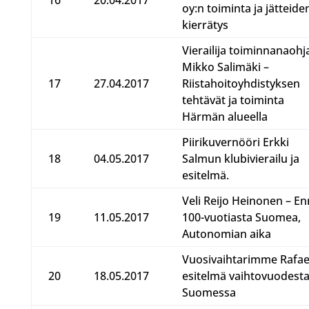
oy:n toiminta ja jätteide
kierrätys
Vierailija toiminnanaohj
Mikko Salimäki –
17
27.04.2017
Riistahoitoyhdistyksen
tehtävät ja toiminta
Härmän alueella
Piirikuvernööri Erkki
18
04.05.2017
Salmun klubivierailu ja
esitelmä.
Veli Reijo Heinonen – E
19
11.05.2017
100-vuotiasta Suomea,
Autonomian aika
Vuosivaihtarimme Rafae
20
18.05.2017
esitelmä vaihtovuodest
Suomessa