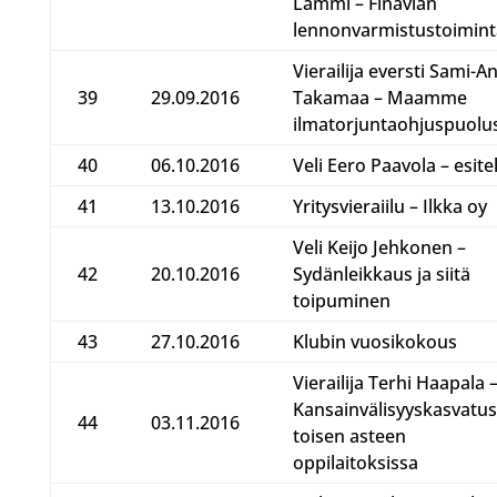
Lammi – Finavian
lennonvarmistustoimint
Vierailija eversti Sami-An
39
29.09.2016
Takamaa – Maamme
ilmatorjuntaohjuspuolu
40
06.10.2016
Veli Eero Paavola – esit
41
13.10.2016
Yritysvieraiilu – Ilkka oy
Veli Keijo Jehkonen –
42
20.10.2016
Sydänleikkaus ja siitä
toipuminen
43
27.10.2016
Klubin vuosikokous
Vierailija Terhi Haapala 
Kansainvälisyyskasvatus
44
03.11.2016
toisen asteen
oppilaitoksissa