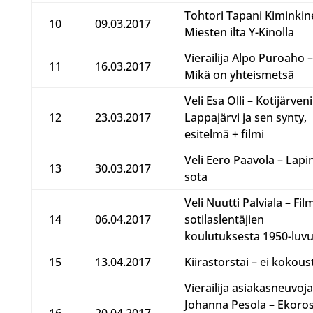
Tohtori Tapani Kiminkin
10
09.03.2017
Miesten ilta Y-Kinolla
Vierailija Alpo Puroaho –
11
16.03.2017
Mikä on yhteismetsä
Veli Esa Olli – Kotijärveni
12
23.03.2017
Lappajärvi ja sen synty,
esitelmä + filmi
Veli Eero Paavola – Lapi
13
30.03.2017
sota
Veli Nuutti Palviala – Film
14
06.04.2017
sotilaslentäjien
koulutuksesta 1950-luvu
15
13.04.2017
Kiirastorstai – ei kokous
Vierailija asiakasneuvoja
Johanna Pesola – Ekoro
16
20.04.2017