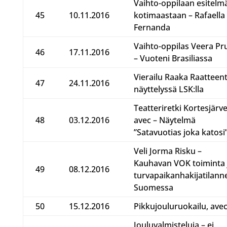
Vaihto-oppilaan esitelm
45
10.11.2016
kotimaastaan – Rafaella
Fernanda
Vaihto-oppilas Veera Pru
46
17.11.2016
– Vuoteni Brasiliassa
Vierailu Raaka Raatteent
47
24.11.2016
näyttelyssä LSK:lla
Teatteriretki Kortesjärve
48
03.12.2016
avec – Näytelmä
”Satavuotias joka katosi
Veli Jorma Risku –
Kauhavan VOK toiminta 
49
08.12.2016
turvapaikanhakijatilann
Suomessa
50
15.12.2016
Pikkujouluruokailu, ave
Jouluvalmisteluja – ei