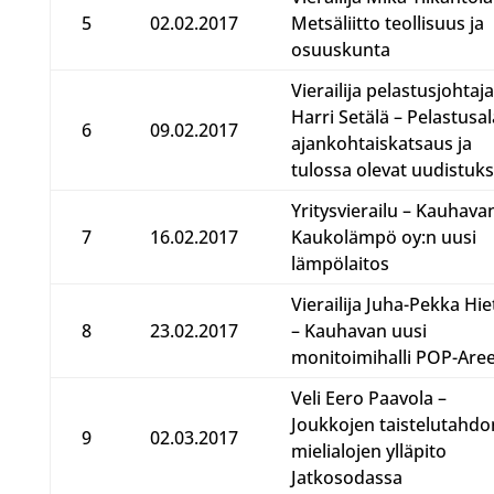
5
02.02.2017
Metsäliitto teollisuus ja
osuuskunta
Vierailija pelastusjohtaja
Harri Setälä – Pelastusa
6
09.02.2017
ajankohtaiskatsaus ja
tulossa olevat uudistuks
Yritysvierailu – Kauhava
7
16.02.2017
Kaukolämpö oy:n uusi
lämpölaitos
Vierailija Juha-Pekka Hie
8
23.02.2017
– Kauhavan uusi
monitoimihalli POP-Are
Veli Eero Paavola –
Joukkojen taistelutahdo
9
02.03.2017
mielialojen ylläpito
Jatkosodassa