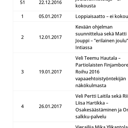
51
22.12.2016
kokousta
1
05.01.2017
Loppiaisaatto – ei koko
Kevään ohjelman
suunnittelua sekä Matti
2
12.01.2017
Jouppi – ”erilainen joulu
Intiassa
Veli Teemu Hautala –
Partiolaisten Finjambor
3
19.01.2017
Roihu 2016
vapaaehtoistyöntekijän
näkökulmasta
Veli Pertti Laitila sekä Rii
Liisa Hartikka –
4
26.01.2017
Osakesäästäminen ja 
salkku-palvelu
Vierailija Mika Ylikantola