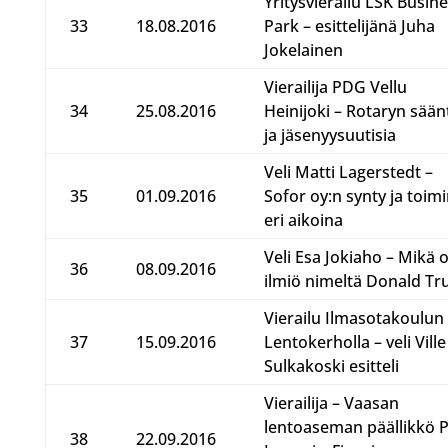
Yritysvierailu LSK Busin
33
18.08.2016
Park – esittelijänä Juha
Jokelainen
Vierailija PDG Vellu
34
25.08.2016
Heinijoki – Rotaryn sään
ja jäsenyysuutisia
Veli Matti Lagerstedt –
35
01.09.2016
Sofor oy:n synty ja toim
eri aikoina
Veli Esa Jokiaho – Mikä 
36
08.09.2016
ilmiö nimeltä Donald T
Vierailu Ilmasotakoulun
37
15.09.2016
Lentokerholla – veli Ville
Sulkakoski esitteli
Vierailija – Vaasan
lentoaseman päällikkö P
38
22.09.2016