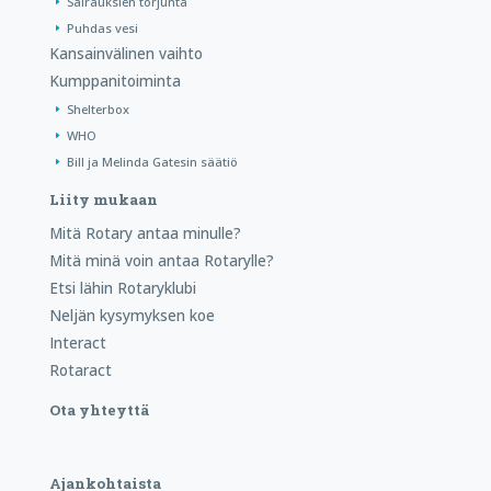
Sairauksien torjunta
Puhdas vesi
Kansainvälinen vaihto
Kumppanitoiminta
Shelterbox
WHO
Bill ja Melinda Gatesin säätiö
Liity mukaan
Mitä Rotary antaa minulle?
Mitä minä voin antaa Rotarylle?
Etsi lähin Rotaryklubi
Neljän kysymyksen koe
Interact
Rotaract
Ota yhteyttä
Ajankohtaista