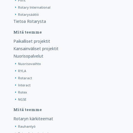
Piirit
Rotary International
Rotarysäätiö
Tietoa Rotarysta
Mitä teemme
Paikalliset projektit
Kansainväliset projektit
Nuorisopalvelut
Nuorisovaihto
RYLA
Rotaract
Interact
Rotex
NGSE
Mitä teemme
Rotaryn kärkiteemat
Rauhantyö