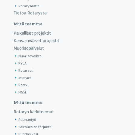
Rotarysäätiö
Tietoa Rotarysta
Mitä teemme
Paikalliset projektit
Kansainväliset projektit
Nuorisopalvelut
Nuorisovaihto
RYLA
Rotaract
Interact
Rotex
NGSE
Mitä teemme
Rotaryn kärkiteemat
Rauhantyö
Sairauksien torjunta
Puhdas vesi