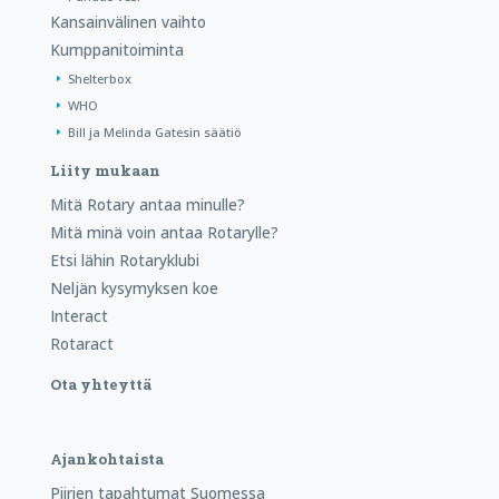
Kansainvälinen vaihto
Kumppanitoiminta
Shelterbox
WHO
Bill ja Melinda Gatesin säätiö
Liity mukaan
Mitä Rotary antaa minulle?
Mitä minä voin antaa Rotarylle?
Etsi lähin Rotaryklubi
Neljän kysymyksen koe
Interact
Rotaract
Ota yhteyttä
Ajankohtaista
Piirien tapahtumat Suomessa