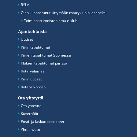
RYLA
Olen kiinnostunut liittymään rotaryklubin jäseneksi
Toiminnan ihmisten oma e-klubi
Ajankohtaista
Uutiset
Piirin tapahtumat
Piirien tapahtumat Suomessa
Klubien tapahtumat piirissä
Rotaryelämää
Piirin uutiset
Rotary Norden
Ota yhteyttä
Ota yhteyttä
Kuvernööri
Posti- ja laskutusosoitteet
Yhteenveto