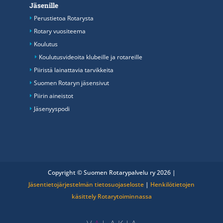
Jäsenille
Perustietoa Rotarysta
Rotary vuositeema
Koulutus
Koulutusvideoita klubeille ja rotareille
Piiristä lainattavia tarvikkeita
Suomen Rotaryn jäsensivut
Piirin aineistot
Jäsenyyspodi
Copyright © Suomen Rotarypalvelu ry 2026 |
Jäsentietojärjestelmän tietosuojaseloste
|
Henkilötietojen
käsittely Rotarytoiminnassa