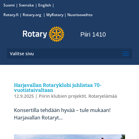
Suomi
Svenska
English
Rotary.fi
|
Rotary.org
|
MyRotary
|
Nuorisovaihto
Piiri 1410
Valitse sivu
Harjavallan Rotaryklubi juhlistaa 70-
vuotistaivaltaan
12.9.2025
|
Piirin klubien projektit
,
Rotaryelämää
Konsertilla tehdään hyvää – tule mukaan!
Harjavallan Rotaryt...