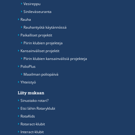
Vesireppu
Sinileväseuranta
Rauha
Rauhantyötä käytännössä
Paikalliset projektit
Piirin klubien projekteja
Kansainväliset projektit
Piirin klubien kansainvälisiä projekteja
PolioPlus
Maailman poliopäivä
Yhteistyö
Liity mukaan
Sinustako rotari?
Etsi lähin Rotaryklubi
RotaKids
Rotaract-klubit
Interact-klubit