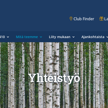
Club Finder
La
410
Mitä teemme
Liity mukaan
Ajankohtaista
Yhteistyö