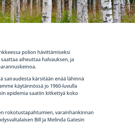
nkkeessa polion hävittämiseksi
i saattaa aiheuttaa halvauksen, ja
 parannuskeinoa.
llä sairaudesta kärsitään enää lähinnä
stamme käytännössä jo 1960-luvulla
oin epidemia saatiin kitkettyä koko
sten rokotustapahtumien, varainhankinnan
ysvaltalaisen Bill ja Melinda Gatesin