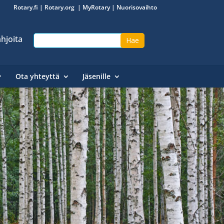
Rotary.fi
|
Rotary.org
|
MyRotary
|
Nuorisovaihto
hjoita
Ota yhteyttä
Jäsenille