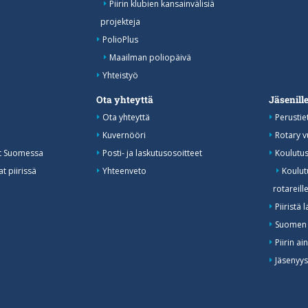
Piirin klubien kansainvälisiä
projekteja
PolioPlus
Maailman poliopäivä
Yhteistyö
Ota yhteyttä
Jäsenill
Ota yhteyttä
Perustie
Kuvernööri
Rotary 
at Suomessa
Posti- ja laskutusosoitteet
Koulutu
t piirissä
Yhteenveto
Koulutu
rotareill
Piiristä 
Suomen 
Piirin ai
Jäsenyy