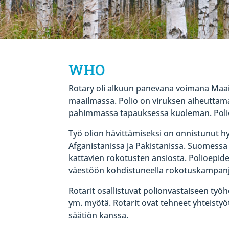
WHO
Rotary oli alkuun panevana voimana Maai
maailmassa. Polio on viruksen aiheuttama ta
pahimmassa tapauksessa kuoleman. Polio o
Työ olion hävittämiseksi on onnistunut hy
Afganistanissa ja Pakistanissa. Suomessa
kattavien rokotusten ansiosta. Polioepide
väestöön kohdistuneella rokotuskampanj
Rotarit osallistuvat polionvastaiseen ty
ym. myötä. Rotarit ovat tehneet yhteistyö
säätiön kanssa.