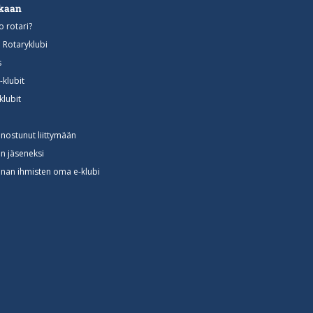
ukaan
o rotari?
n Rotaryklubi
s
-klubit
klubit
nnostunut liittymään
in jäseneksi
nan ihmisten oma e-klubi