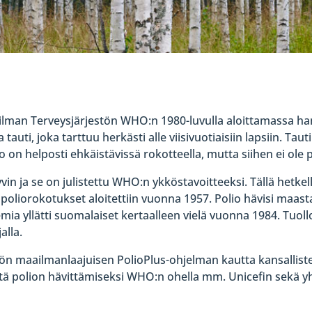
lman Terveysjärjestön WHO:n 1980-luvulla aloittamassa ha
uti, joka tarttuu herkästi alle viisivuotiaisiin lapsiin. Taut
n helposti ehkäistävissä rokotteella, mutta siihen ei ole
vin ja se on julistettu WHO:n ykköstavoitteeksi. Tällä hetke
 poliorokotukset aloitettiin vuonna 1957. Polio hävisi maa
mia yllätti suomalaiset kertaalleen vielä vuonna 1984. Tuoll
alla.
öhön maailmanlaajuisen PolioPlus-ohjelman kautta kansalli
tä polion hävittämiseksi WHO:n ohella mm. Unicefin sekä yhd