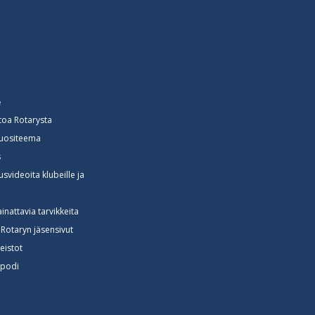
e
toa Rotarysta
vuositeema
s
svideoita klubeille ja
e
lainattavia tarvikkeita
Rotaryn jäsensivut
neistot
spodi