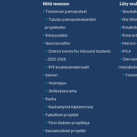
Mitä teemme
Liity m
Toiminnan painopisteet
Sinustak
Tutustu painopistealueiden
Etsi lähi
projekteihin
RotaKid
Rotarysäätiö
Rotaract
Nuorisovaihto
Interact-
District events for Inbound students
RYLA
– 2025-2026
Olen kii
RYE koulutusmateriaalit
rotaryklub
Itämeri
Toimin
Vesireppu
Sinileväseuranta
Rauha
Rauhantyötä käytännössä
Paikalliset projektit
Piirin klubien projekteja
Kansainväliset projektit