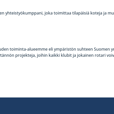
n yhteistyökumppani, joka toimittaa tilapäisiä koteja ja mui
 uuden toiminta-alueemme eli ympäristön suhteen Suomen y
ännön projekteja, joihin kaikki klubit ja jokainen rotari voiv