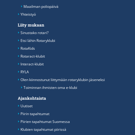
Maailman poliopäivä
Yhteistyö
Liity mukaan
Sinustako rotari?
Etsi lähin Rotaryklubi
RotaKids
Rotaract-klubit
Interact-klubit
RYLA
Olen kiinnostunut liittymään rotaryklubin jäseneksi
Toiminnan ihmisten oma e-klubi
Ajankohtaista
Uutiset
Piirin tapahtumat
Piirien tapahtumat Suomessa
Klubien tapahtumat piirissä