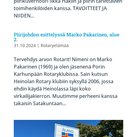
piirikuvernööri Ilkka Häklin ja piirin tarvittavien
toimihenkilöiden kanssa. TAVOITTEET JA
NIIDEN...
Piirijohdon esittelyssä Marko Pakarinen, alue
2.
31.10.2024
|
Rotaryelämää
Tervehdys arvon Rotarit! Nimeni on Marko
Pakarinen (1969) ja olen jäsenenä Porin
Karhunpään Rotaryklubissa. Sain kutsun
Heinolan Rotary klubiin syksyllä 2006, jossa
ehdin käydä Heinolassa läpi koko
virkailijakierron. Muutimme perheeni kanssa
takaisin Satakuntaan...