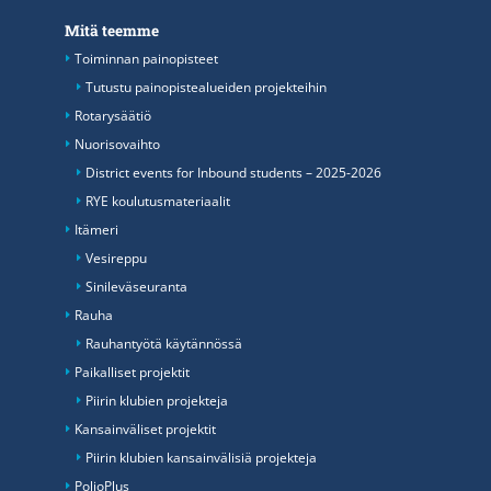
Mitä teemme
Toiminnan painopisteet
Tutustu painopistealueiden projekteihin
Rotarysäätiö
Nuorisovaihto
District events for Inbound students – 2025-2026
RYE koulutusmateriaalit
Itämeri
Vesireppu
Sinileväseuranta
Rauha
Rauhantyötä käytännössä
Paikalliset projektit
Piirin klubien projekteja
Kansainväliset projektit
Piirin klubien kansainvälisiä projekteja
PolioPlus