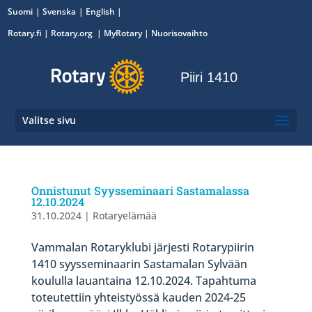
Suomi
Svenska
English
Rotary.fi
|
Rotary.org
|
MyRotary
|
Nuorisovaihto
Piiri 1410
Valitse sivu
Onnistunut Syysseminaari Sastamalassa
12.10.2024
31.10.2024
|
Rotaryelämää
Vammalan Rotaryklubi järjesti Rotarypiirin
1410 syysseminaarin Sastamalan Sylvään
koululla lauantaina 12.10.2024. Tapahtuma
toteutettiin yhteistyössä kauden 2024-25