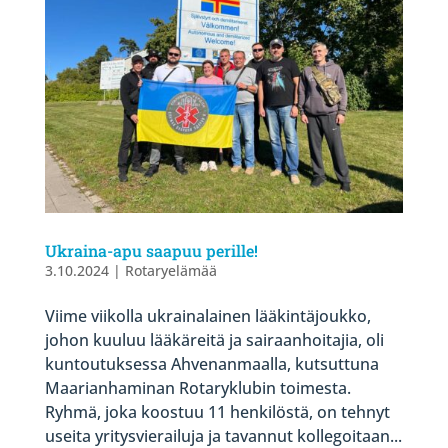
Ukraina-apu saapuu perille!
3.10.2024
|
Rotaryelämää
Viime viikolla ukrainalainen lääkintäjoukko,
johon kuuluu lääkäreitä ja sairaanhoitajia, oli
kuntoutuksessa Ahvenanmaalla, kutsuttuna
Maarianhaminan Rotaryklubin toimesta.
Ryhmä, joka koostuu 11 henkilöstä, on tehnyt
useita yritysvierailuja ja tavannut kollegoitaan...