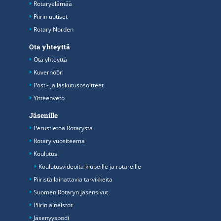
Rotaryelämää
Piirin uutiset
Rotary Norden
Ota yhteyttä
Ota yhteyttä
Kuvernööri
Posti- ja laskutusosoitteet
Yhteenveto
Jäsenille
Perustietoa Rotarysta
Rotary vuositeema
Koulutus
Koulutusvideoita klubeille ja rotareille
Piiristä lainattavia tarvikkeita
Suomen Rotaryn jäsensivut
Piirin aineistot
Jäsenyyspodi