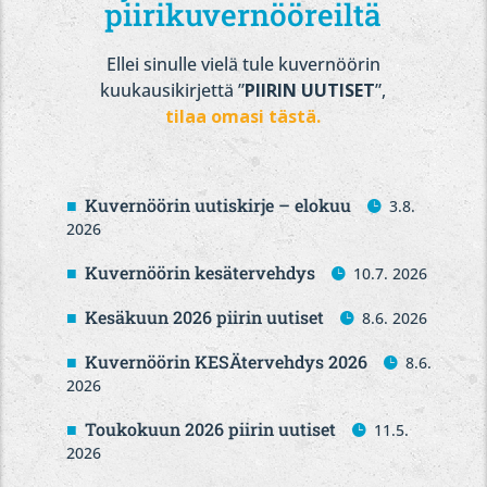
piirikuvernööreiltä
Ellei sinulle vielä tule kuvernöörin
kuukausikirjettä ”
PIIRIN UUTISET
”,
tilaa omasi tästä.
Kuvernöörin uutiskirje – elokuu
3.8.
2026
Kuvernöörin kesätervehdys
10.7. 2026
Kesäkuun 2026 piirin uutiset
8.6. 2026
Kuvernöörin KESÄtervehdys 2026
8.6.
2026
Toukokuun 2026 piirin uutiset
11.5.
2026