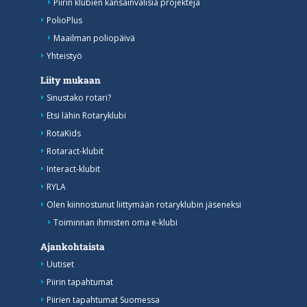
Piirin klubien kansainvälisiä projekteja
PolioPlus
Maailman poliopäivä
Yhteistyö
Liity mukaan
Sinustako rotari?
Etsi lähin Rotaryklubi
RotaKids
Rotaract-klubit
Interact-klubit
RYLA
Olen kiinnostunut liittymään rotaryklubin jäseneksi
Toiminnan ihmisten oma e-klubi
Ajankohtaista
Uutiset
Piirin tapahtumat
Piirien tapahtumat Suomessa