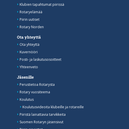
Klubien tapahtumat piirissä
Rotaryelämää
Piirin uutiset
Rotary Norden
Ota yhteyttä
Ota yhteyttä
Kuvernööri
Posti- ja laskutusosoitteet
Yhteenveto
Jäsenille
Perustietoa Rotarysta
Rotary vuositeema
Koulutus
Koulutusvideoita klubeille ja rotareille
Piiristä lainattavia tarvikkeita
Suomen Rotaryn jäsensivut