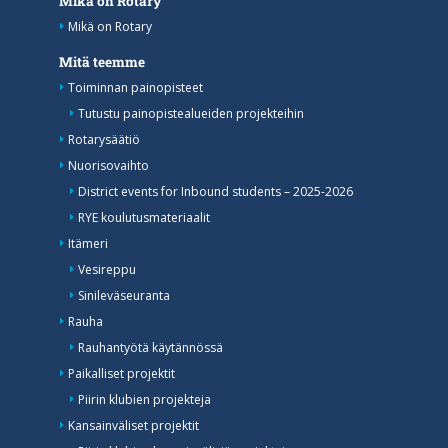
Mikä on Rotary
Mikä on Rotary
Mitä teemme
Toiminnan painopisteet
Tutustu painopistealueiden projekteihin
Rotarysäätiö
Nuorisovaihto
District events for Inbound students – 2025-2026
RYE koulutusmateriaalit
Itämeri
Vesireppu
Sinileväseuranta
Rauha
Rauhantyötä käytännössä
Paikalliset projektit
Piirin klubien projekteja
Kansainväliset projektit