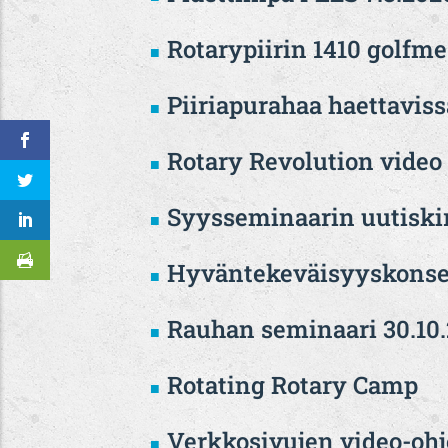
Rotarypiirin 1410 golfme
Piiriapurahaa haettavis
Rotary Revolution video
Syysseminaarin uutiski
Hyväntekeväisyyskonsert
Rauhan seminaari 30.10
Rotating Rotary Camp
Verkkosivujen video-ohj