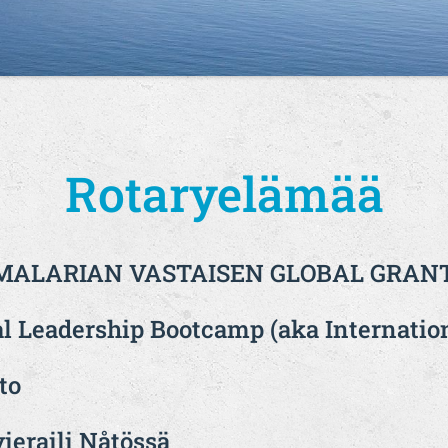
Rotaryelämää
UU MALARIAN VASTAISEN GLOBAL GRA
l Leadership Bootcamp (aka Internatio
to
ieraili Nåtössä