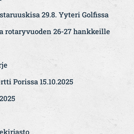
staruuskisa 29.8. Yyteri Golfissa
sa rotaryvuoden 26-27 hankkeille
rje
ti Porissa 15.10.2025
.2025
ekirjasto