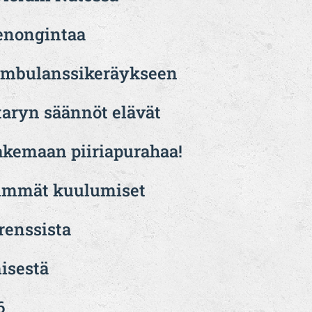
venongintaa
 ambulanssikeräykseen
aryn säännöt elävät
akemaan piiriapurahaa!
simmät kuulumiset
renssista
isestä
6