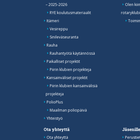
– 2025-2026
Olen kii
RYE koulutusmateriaalit
rotaryklub
Itämeri
Toimin
Vesireppu
Sinileväseuranta
Rauha
Rauhantyötä käytännössä
Paikalliset projektit
Piirin klubien projekteja
Kansainväliset projektit
Piirin klubien kansainvälisiä
projekteja
PolioPlus
Maailman poliopäivä
Yhteistyö
Ota yhteyttä
Jäsenill
Ota yhteyttä
Perustie