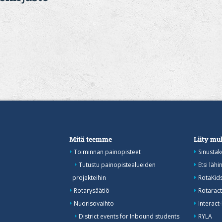
Mitä teemme
Liity m
Toiminnan painopisteet
Sinustak
Tutustu painopistealueiden
Etsi lähi
projekteihin
RotaKid
Rotarysäätiö
Rotaract
Nuorisovaihto
Interact-
District events for Inbound students
RYLA