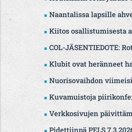
Naantalissa lapsille ah
Kiitos osallistumisesta
COL-JÄSENTIEDOTE: Rot
Klubit ovat heränneet h
Nuorisovaihdon viimei
Kuvamuistoja piirikonfe
Verkkosivujen päivittäm
Pidettiinpä PELS 7.3.202