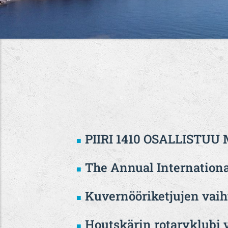
PIIRI 1410 OSALLIST
The Annual Internationa
Kuvernööriketjujen vaih
Houtskärin rotaryklubi v