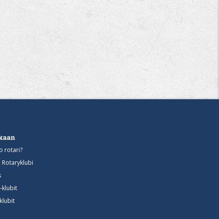
ukaan
o rotari?
n Rotaryklubi
s
-klubit
klubit