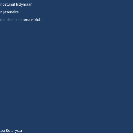
nnostunut liittymään
in jäseneksi
nan ihmisten oma e-klubi
e
toa Rotarysta