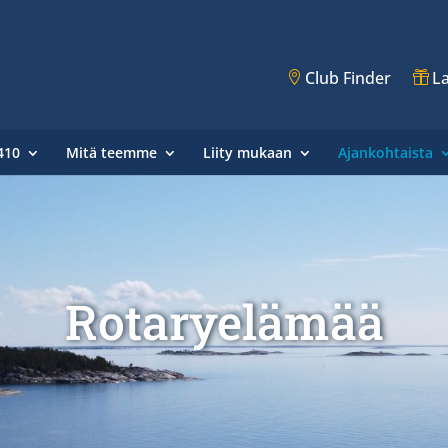
Club Finder
La
410
Mitä teemme
Liity mukaan
Ajankohtaista
Rotaryelämää