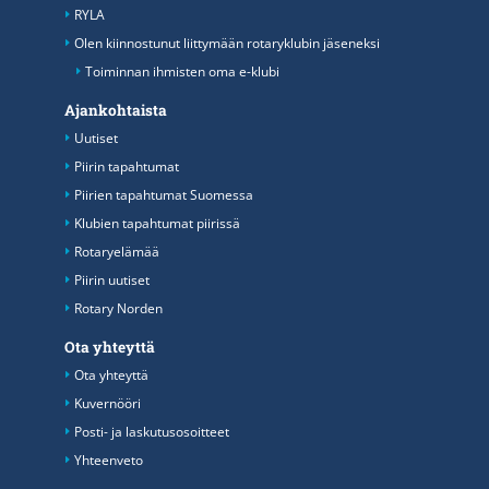
RYLA
Olen kiinnostunut liittymään rotaryklubin jäseneksi
Toiminnan ihmisten oma e-klubi
Ajankohtaista
Uutiset
Piirin tapahtumat
Piirien tapahtumat Suomessa
Klubien tapahtumat piirissä
Rotaryelämää
Piirin uutiset
Rotary Norden
Ota yhteyttä
Ota yhteyttä
Kuvernööri
Posti- ja laskutusosoitteet
Yhteenveto