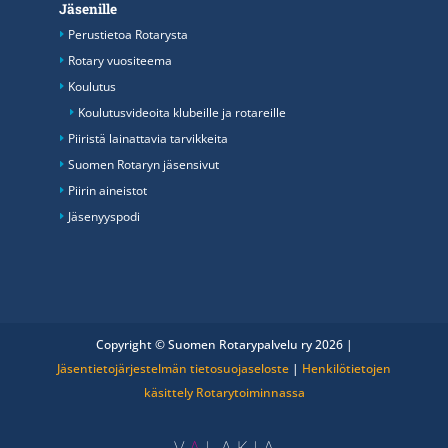
Jäsenille
Perustietoa Rotarysta
Rotary vuositeema
Koulutus
Koulutusvideoita klubeille ja rotareille
Piiristä lainattavia tarvikkeita
Suomen Rotaryn jäsensivut
Piirin aineistot
Jäsenyyspodi
Copyright © Suomen Rotarypalvelu ry 2026 |
Jäsentietojärjestelmän tietosuojaseloste
|
Henkilötietojen
käsittely Rotarytoiminnassa