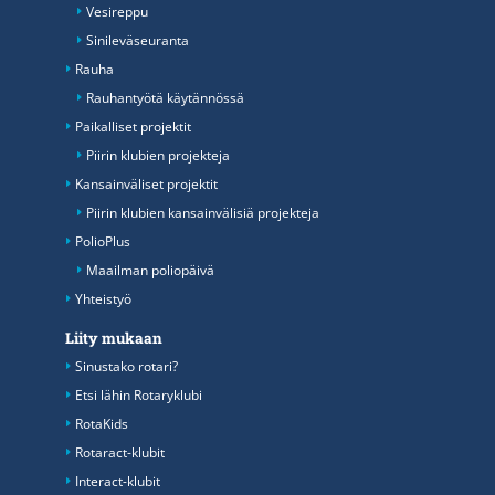
Vesireppu
Sinileväseuranta
Rauha
Rauhantyötä käytännössä
Paikalliset projektit
Piirin klubien projekteja
Kansainväliset projektit
Piirin klubien kansainvälisiä projekteja
PolioPlus
Maailman poliopäivä
Yhteistyö
Liity mukaan
Sinustako rotari?
Etsi lähin Rotaryklubi
RotaKids
Rotaract-klubit
Interact-klubit