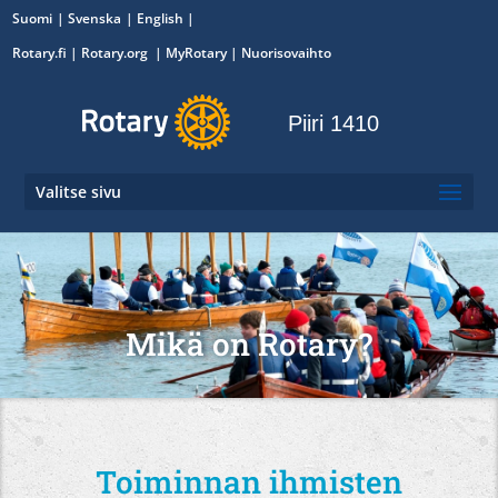
Suomi
Svenska
English
Rotary.fi
|
Rotary.org
|
MyRotary
|
Nuorisovaihto
Piiri 1410
Valitse sivu
Mikä on Rotary?
Toiminnan ihmisten