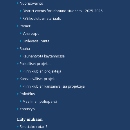
Nuorisovaihto
District events for Inbound students – 2025-2026
RYE koulutusmateriaalit
Itämeri
Vesireppu
Sinileväseuranta
Rauha
Rauhantyötä käytännössä
Paikalliset projektit
Piirin klubien projekteja
Kansainväliset projektit
Piirin klubien kansainvälisiä projekteja
PolioPlus
Maailman poliopäivä
Yhteistyö
Liity mukaan
Sinustako rotari?