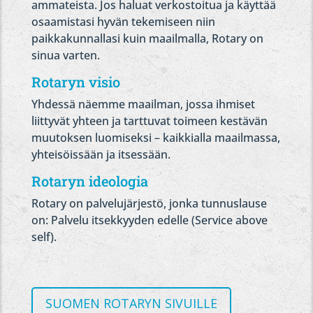
ammateista. Jos haluat verkostoitua ja käyttää
osaamistasi hyvän tekemiseen niin
paikkakunnallasi kuin maailmalla, Rotary on
sinua varten.
Rotaryn visio
Yhdessä näemme maailman, jossa ihmiset
liittyvät yhteen ja tarttuvat toimeen kestävän
muutoksen luomiseksi – kaikkialla maailmassa,
yhteisöissään ja itsessään.
Rotaryn ideologia
Rotary on palvelujärjestö, jonka tunnuslause
on: Palvelu itsekkyyden edelle (Service above
self).
SUOMEN ROTARYN SIVUILLE