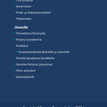
Ota yhteyttä
Kuvernööri
Posti- ja laskutusosoitteet
Yhteenveto
Jäsenille
Perustietoa Rotarysta
Rotary vuositeema
Koulutus
Koulutusvideoita klubeille ja rotareille
Piiristä lainattavia tarvikkeita
Suomen Rotaryn jäsensivut
Piirin aineistot
Jäsenyyspodi