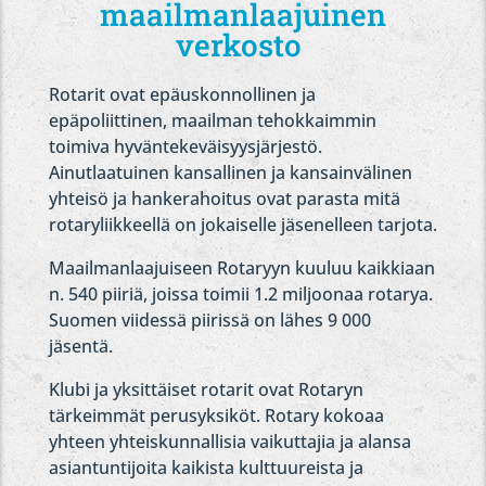
maailmanlaajuinen
verkosto
Rotarit ovat epäuskonnollinen ja
epäpoliittinen, maailman tehokkaimmin
toimiva hyväntekeväisyysjärjestö.
Ainutlaatuinen kansallinen ja kansainvälinen
yhteisö ja hankerahoitus ovat parasta mitä
rotaryliikkeellä on jokaiselle jäsenelleen tarjota.
Maailmanlaajuiseen Rotaryyn kuuluu kaikkiaan
n. 540 piiriä, joissa toimii 1.2 miljoonaa rotarya.
Suomen viidessä piirissä on lähes 9 000
jäsentä.
Klubi ja yksittäiset rotarit ovat Rotaryn
tärkeimmät perusyksiköt. Rotary kokoaa
yhteen yhteiskunnallisia vaikuttajia ja alansa
asiantuntijoita kaikista kulttuureista ja