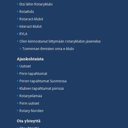
Etsi lähin Rotaryklubi
RotaKids
Rotaract-klubit
Interact-klubit
RYLA
Olen kiinnostunut liittymään rotaryklubin jäseneksi
Toiminnan ihmisten oma e-klubi
Ajankohtaista
Uutiset
Piirin tapahtumat
Piirien tapahtumat Suomessa
Klubien tapahtumat piirissä
Rotaryelämää
Piirin uutiset
Rotary Norden
Ota yhteyttä