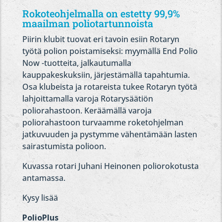
Rokoteohjelmalla on estetty 99,9%
maailman poliotartunnoista
Piirin klubit tuovat eri tavoin esiin Rotaryn
työtä polion poistamiseksi: myymällä End Polio
Now -tuotteita, jalkautumalla
kauppakeskuksiin, järjestämällä tapahtumia.
Osa klubeista ja rotareista tukee Rotaryn työtä
lahjoittamalla varoja Rotarysäätiön
poliorahastoon. Keräämällä varoja
poliorahastoon turvaamme roketohjelman
jatkuvuuden ja pystymme vähentämään lasten
sairastumista polioon.
Kuvassa rotari Juhani Heinonen poliorokotusta
antamassa.
Kysy lisää
PolioPlus