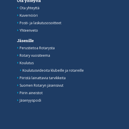
Ota yhteyttä
Ota yhteyttä
Kuvernööri
Posti- ja laskutusosoitteet
Yhteenveto
Jäsenille
Perustietoa Rotarysta
Rotary vuositeema
Koulutus
Koulutusvideoita klubeille ja rotareille
Piiristä lainattavia tarvikkeita
Suomen Rotaryn jäsensivut
Piirin aineistot
Jäsenyyspodi