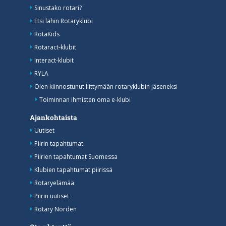
Sinustako rotari?
Etsi lähin Rotaryklubi
RotaKids
Rotaract-klubit
Interact-klubit
RYLA
Olen kiinnostunut liittymään rotaryklubin jäseneksi
Toiminnan ihmisten oma e-klubi
Ajankohtaista
Uutiset
Piirin tapahtumat
Piirien tapahtumat Suomessa
Klubien tapahtumat piirissä
Rotaryelämää
Piirin uutiset
Rotary Norden