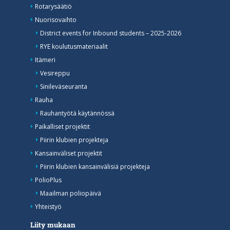
Rotarysäätiö
Nuorisovaihto
District events for Inbound students – 2025-2026
RYE koulutusmateriaalit
Itämeri
Vesireppu
Sinileväseuranta
Rauha
Rauhantyötä käytännössä
Paikalliset projektit
Piirin klubien projekteja
Kansainväliset projektit
Piirin klubien kansainvälisiä projekteja
PolioPlus
Maailman poliopäivä
Yhteistyö
Liity mukaan