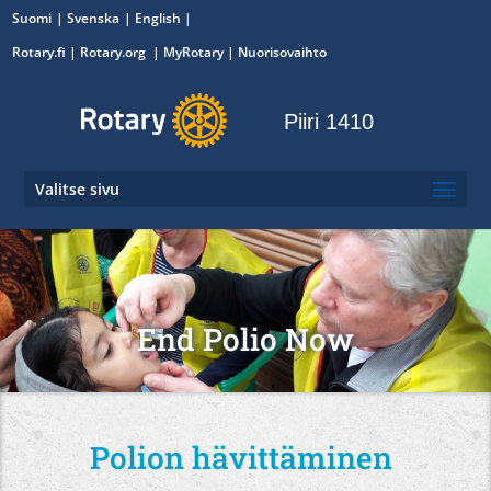
Suomi
Svenska
English
Rotary.fi
|
Rotary.org
|
MyRotary
|
Nuorisovaihto
Piiri 1410
Valitse sivu
End Polio Now
Polion hävittäminen