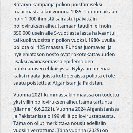
Rotaryn kampanja polion poistamiseksi
maailmasta alkoi vuonna 1985. Tuohon aikaan
noin 1 000 ihmistä sairastui päivittäin
polioviruksen aiheuttamaan tautiin, eli noin
350 000 usein alle 5-vuotiasta lasta halvaantui
tai kuoli vuosittain polion vuoksi. 1980-luvulla
poliota oli 125 maassa. Puhdas juomavesi ja
hygieniatason nosto ovat rokotekattavuuden
lisäksi avainasemassa epidemoiden
puhkeamisen ehkäisyssä. Nykyään on enää
kaksi maata, joista kotoperäistä poliota ei ole
saatu poistettua: Afganistan ja Pakistan.
Vuonna 2021 kummassakin maassa on todettu
yksi villin polioviruksen aiheuttama tartunta
(tilanne 16.6.2021). Vuonna 2024 Afganistanissa
ja Pakistanissa oli 99 villiä poliovirustapausta.
Tämä on ollut merkittävä nousu edellisiin
vuosiin verrattuna. Tänä vuonna (2025) on