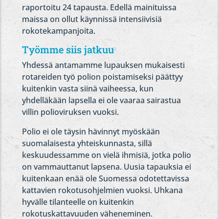
raportoitu 24 tapausta. Edellä mainituissa
maissa on ollut käynnissä intensiivisiä
rokotekampanjoita.
Työmme siis jatkuu
Yhdessä antamamme lupauksen mukaisesti
rotareiden työ polion poistamiseksi päättyy
kuitenkin vasta siinä vaiheessa, kun
yhdelläkään lapsella ei ole vaaraa sairastua
villin polioviruksen vuoksi.
Polio ei ole täysin hävinnyt myöskään
suomalaisesta yhteiskunnasta, sillä
keskuudessamme on vielä ihmisiä, jotka polio
on vammauttanut lapsena. Uusia tapauksia ei
kuitenkaan enää ole Suomessa odotettavissa
kattavien rokotusohjelmien vuoksi. Uhkana
hyvälle tilanteelle on kuitenkin
rokotuskattavuuden väheneminen.