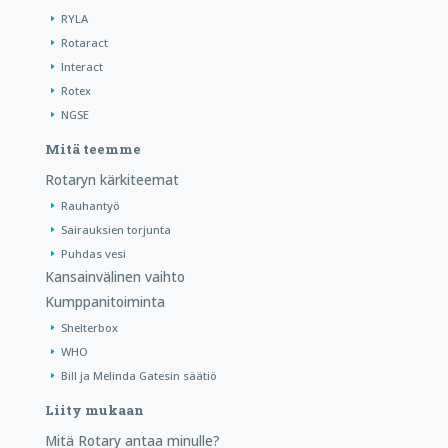
RYLA
Rotaract
Interact
Rotex
NGSE
Mitä teemme
Rotaryn kärkiteemat
Rauhantyö
Sairauksien torjunta
Puhdas vesi
Kansainvälinen vaihto
Kumppanitoiminta
Shelterbox
WHO
Bill ja Melinda Gatesin säätiö
Liity mukaan
Mitä Rotary antaa minulle?