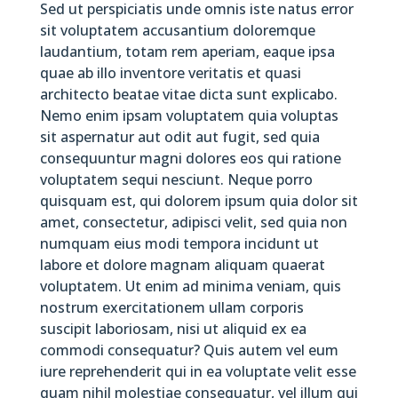
Sed ut perspiciatis unde omnis iste natus error
sit voluptatem accusantium doloremque
laudantium, totam rem aperiam, eaque ipsa
quae ab illo inventore veritatis et quasi
architecto beatae vitae dicta sunt explicabo.
Nemo enim ipsam voluptatem quia voluptas
sit aspernatur aut odit aut fugit, sed quia
consequuntur magni dolores eos qui ratione
voluptatem sequi nesciunt. Neque porro
quisquam est, qui dolorem ipsum quia dolor sit
amet, consectetur, adipisci velit, sed quia non
numquam eius modi tempora incidunt ut
labore et dolore magnam aliquam quaerat
voluptatem. Ut enim ad minima veniam, quis
nostrum exercitationem ullam corporis
suscipit laboriosam, nisi ut aliquid ex ea
commodi consequatur? Quis autem vel eum
iure reprehenderit qui in ea voluptate velit esse
quam nihil molestiae consequatur, vel illum qui