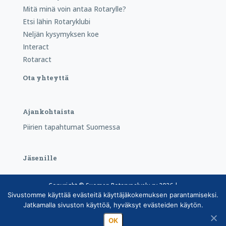
Mitä minä voin antaa Rotarylle?
Etsi lähin Rotaryklubi
Neljän kysymyksen koe
Interact
Rotaract
Ota yhteyttä
Ajankohtaista
Piirien tapahtumat Suomessa
Jäsenille
Copyright © Suomen Rotarypalvelu ry 2026 |
Sivustomme käyttää evästeitä käyttäjäkokemuksen parantamiseksi.
Jäsentietojärjestelmän tietosuojaseloste
|
Henkilötietojen
Jatkamalla sivuston käyttöä, hyväksyt evästeiden käytön.
käsittely Rotarytoiminnassa
OK