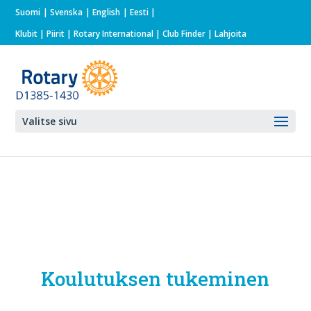
Suomi
Svenska
English
Eesti
Klubit
|
Piirit
|
Rotary International
| Club Finder
| Lahjoita
Valitse sivu
Koulutuksen tukeminen