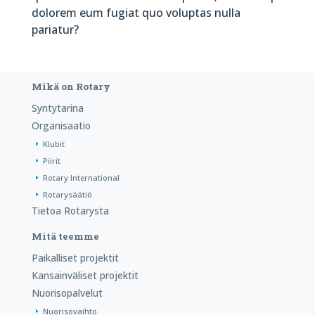
dolorem eum fugiat quo voluptas nulla
pariatur?
Mikä on Rotary
Syntytarina
Organisaatio
Klubit
Piirit
Rotary International
Rotarysäätiö
Tietoa Rotarysta
Mitä teemme
Paikalliset projektit
Kansainväliset projektit
Nuorisopalvelut
Nuorisovaihto