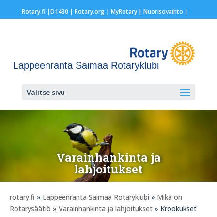
Rotary.fi
|
D1430
|
Rotary.org
|
MyRotary |
Nuorisovaihto
|
Lappeenranta Saimaa Rotaryklubi
Valitse sivu
Varainhankinta ja
lahjoitukset
rotary.fi
»
Lappeenranta Saimaa Rotaryklubi
»
Mikä on
Rotarysäätiö
»
Varainhankinta ja lahjoitukset
» Krookukset