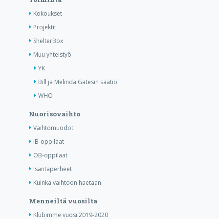
Kokoukset
Projektit
ShelterBox
Muu yhteistyö
YK
Bill ja Melinda Gatesin säätiö
WHO
Nuorisovaihto
Vaihtomuodot
IB-oppilaat
OB-oppilaat
Isäntäperheet
Kuinka vaihtoon haetaan
Menneiltä vuosilta
Klubimme vuosi 2019-2020