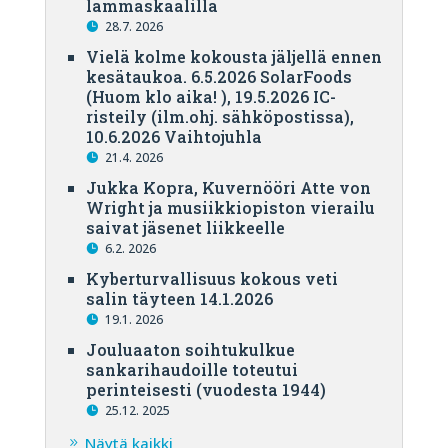
lammaskaalilla
28.7. 2026
Vielä kolme kokousta jäljellä ennen
kesätaukoa. 6.5.2026 SolarFoods
(Huom klo aika! ), 19.5.2026 IC-
risteily (ilm.ohj. sähköpostissa),
10.6.2026 Vaihtojuhla
21.4. 2026
Jukka Kopra, Kuvernööri Atte von
Wright ja musiikkiopiston vierailu
saivat jäsenet liikkeelle
6.2. 2026
Kyberturvallisuus kokous veti
salin täyteen 14.1.2026
19.1. 2026
Jouluaaton soihtukulkue
sankarihaudoille toteutui
perinteisesti (vuodesta 1944)
25.12. 2025
Näytä kaikki