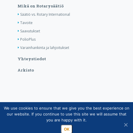
Mikä on Rotarysäätiö
Säätiö vs. Rotary International
Tavoite
Saavutukset
PolioPlus
Varainhankinta ja lahjoitukset
Yhteystiedot
Arkisto
We use cookies to ensure that we give you the best experience on
Copyright © Suomen Rotarypalvelu ry 2026 |
our website. If you continue to use this site we will assume that
Jäsentietojärjestelmän tietosuojaseloste
|
Henkilötietojen
you are happy with it.
käsittely Rotarytoiminnassa
OK