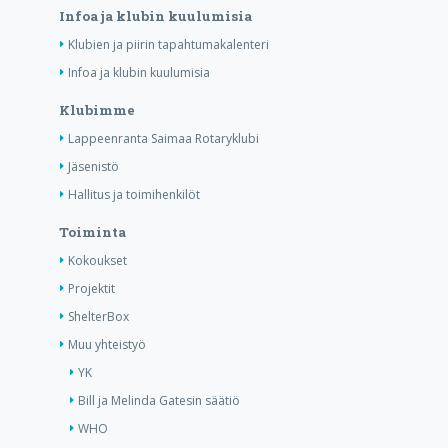
Infoa ja klubin kuulumisia
Klubien ja piirin tapahtumakalenteri
Infoa ja klubin kuulumisia
Klubimme
Lappeenranta Saimaa Rotaryklubi
Jäsenistö
Hallitus ja toimihenkilöt
Toiminta
Kokoukset
Projektit
ShelterBox
Muu yhteistyö
YK
Bill ja Melinda Gatesin säätiö
WHO