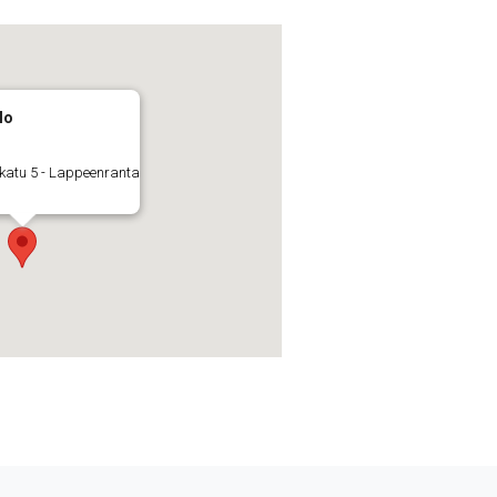
lo
katu 5 - Lappeenranta