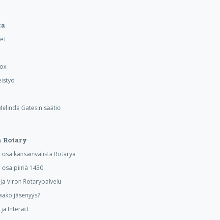
ta
et
Box
istyö
 Melinda Gatesin säätiö
 Rotary
osa kansainvälistä Rotarya
osa piiriä 1430
a Viron Rotarypalvelu
aako jäsenyys?
ja Interact