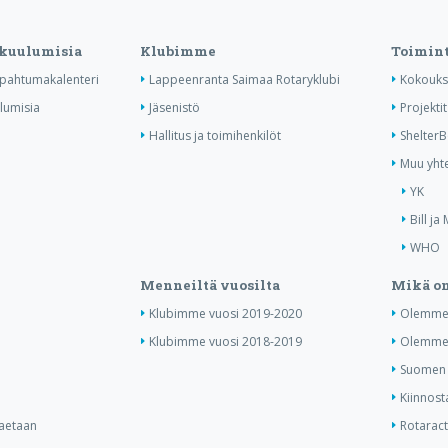
 kuulumisia
Klubimme
Toimin
tapahtumakalenteri
Lappeenranta Saimaa Rotaryklubi
Kokouks
ulumisia
Jäsenistö
Projektit
Hallitus ja toimihenkilöt
Shelter
Muu yhte
YK
Bill ja
WHO
Menneiltä vuosilta
Mikä on
Klubimme vuosi 2019-2020
Olemme 
Klubimme vuosi 2018-2019
Olemme 
Suomen j
Kiinnost
haetaan
Rotaract 