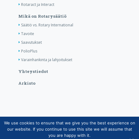
Rotaract ja Interact
Mikä on Rotarysäätiö
Säätiö vs. Rotary International
Tavoite
Saavutukset
PolioPlus
Varainhankinta ja lahjoitukset
Yhteystiedot
Arkisto
We use cookies to ensure that we give you the best experience on
Copyright © Suomen Rotarypalvelu ry 2026 |
our website. If you continue to use this site we will assume that
Jäsentietojärjestelmän tietosuojaseloste
|
Henkilötietojen
you are happy with it.
käsittely Rotarytoiminnassa