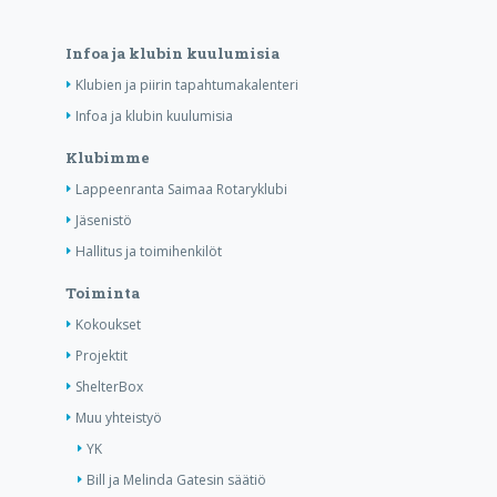
Infoa ja klubin kuulumisia
Klubien ja piirin tapahtumakalenteri
Infoa ja klubin kuulumisia
Klubimme
Lappeenranta Saimaa Rotaryklubi
Jäsenistö
Hallitus ja toimihenkilöt
Toiminta
Kokoukset
Projektit
ShelterBox
Muu yhteistyö
YK
Bill ja Melinda Gatesin säätiö