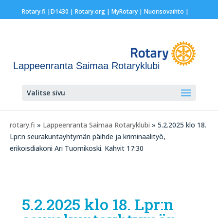
Rotary.fi
|
D1430
|
Rotary.org
|
MyRotary |
Nuorisovaihto
|
Lappeenranta Saimaa Rotaryklubi
Valitse sivu
rotary.fi
»
Lappeenranta Saimaa Rotaryklubi
» 5.2.2025 klo 18.
Lpr:n seurakuntayhtymän päihde ja kriminaalityö,
erikoisdiakoni Ari Tuomikoski. Kahvit 17:30
5.2.2025 klo 18. Lpr:n