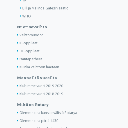
YK
Bill ja Melinda Gatesin säätiö
WHO
Nuorisovaihto
Vaihtomuodot
IB-oppilaat
OB-oppilaat
Isäntäperheet
Kuinka vaihtoon haetaan
Menneiltä vuosilta
Klubimme vuosi 2019-2020
Klubimme vuosi 2018-2019
Mikä on Rotary
Olemme osa kansainvälistä Rotarya
Olemme osa piiriä 1430