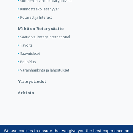
Suomen ja Viron Rotarypalvelu
Kiinnostaako jäsenyys?
Rotaract ja Interact
Mikä on Rotarysäätiö
Säätiö vs. Rotary International
Tavoite
Saavutukset
PolioPlus
Varainhankinta ja lahjoitukset
Yhteystiedot
Arkisto
We use cookies to ensure that we give you the best experience on
Copyright © Suomen Rotarypalvelu ry 2026 |