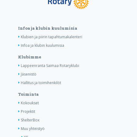
Infoa ja klubin kuulumisia
Klubien ja piirin tapahtumakalenteri
Infoa ja klubin kuulumisia
Klubimme
Lappeenranta Saimaa Rotaryklubi
Jäsenistö
Hallitus ja toimihenkilöt
Toiminta
Kokoukset
Projektit
ShelterBox
Muu yhteistyö