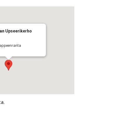
an Upseerikerho
 Lappeenranta
ta.