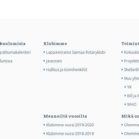
 kuulumisia
Klubimme
Toimin
tapahtumakalenteri
Lappeenranta Saimaa Rotaryklubi
Kokouks
ulumisia
Jäsenistö
Projektit
Hallitus ja toimihenkilöt
Shelter
Muu yhte
YK
Bill ja
WHO
Menneiltä vuosilta
Mikä on
Klubimme vuosi 2019-2020
Olemme 
Klubimme vuosi 2018-2019
Olemme 