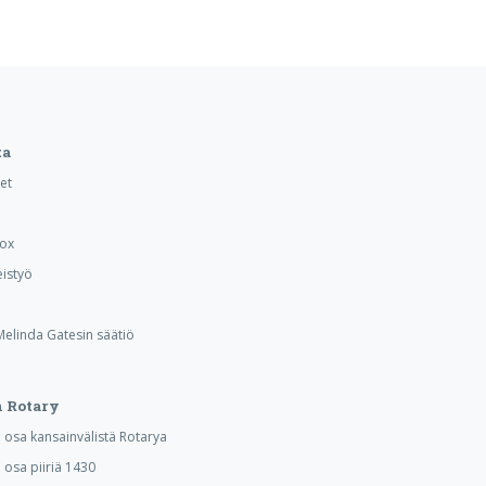
ta
et
Box
istyö
 Melinda Gatesin säätiö
 Rotary
osa kansainvälistä Rotarya
osa piiriä 1430