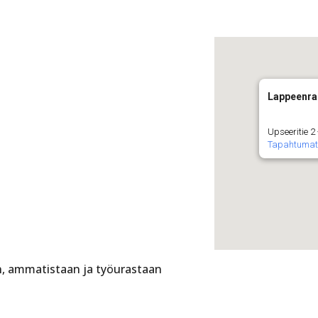
Lappeenra
Upseeritie 
Tapahtuma
än, ammatistaan ja työurastaan