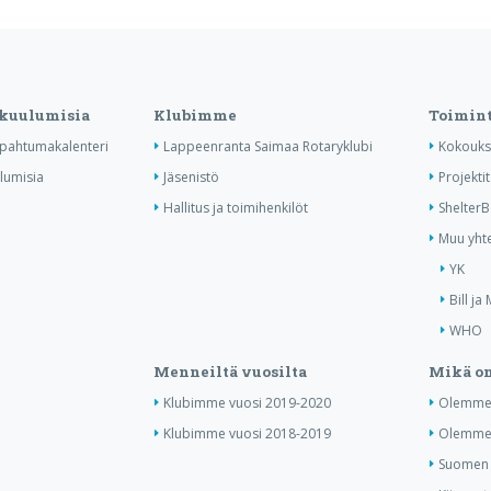
 kuulumisia
Klubimme
Toimin
tapahtumakalenteri
Lappeenranta Saimaa Rotaryklubi
Kokouks
ulumisia
Jäsenistö
Projektit
Hallitus ja toimihenkilöt
Shelter
Muu yhte
YK
Bill ja
WHO
Menneiltä vuosilta
Mikä on
Klubimme vuosi 2019-2020
Olemme 
Klubimme vuosi 2018-2019
Olemme 
Suomen j