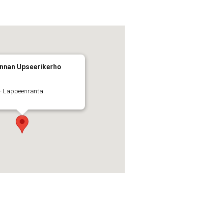
nnan Upseerikerho
2 - Lappeenranta
t