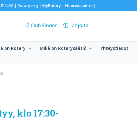
D1430
Rotary.org
MyRotary |
Nuorisovaihto
|
|
|
|
Club Finder
Lahjoita
ä on Rotary
Mikä on Rotarysäätiö
Yhteystiedot
30
yy, klo 17:30-