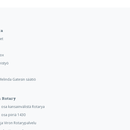
ta
et
Box
istyö
 Melinda Gatesin säätiö
 Rotary
osa kansainvälistä Rotarya
osa piiriä 1430
a Viron Rotarypalvelu