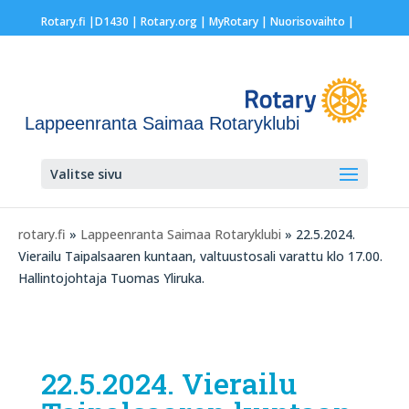
Rotary.fi
|
D1430
|
Rotary.org
|
MyRotary |
Nuorisovaihto
|
Lappeenranta Saimaa Rotaryklubi
Valitse sivu
rotary.fi
»
Lappeenranta Saimaa Rotaryklubi
» 22.5.2024.
Vierailu Taipalsaaren kuntaan, valtuustosali varattu klo 17.00.
Hallintojohtaja Tuomas Yliruka.
22.5.2024. Vierailu