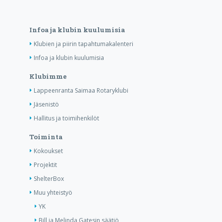
Infoa ja klubin kuulumisia
Klubien ja piirin tapahtumakalenteri
Infoa ja klubin kuulumisia
Klubimme
Lappeenranta Saimaa Rotaryklubi
Jäsenistö
Hallitus ja toimihenkilöt
Toiminta
Kokoukset
Projektit
ShelterBox
Muu yhteistyö
YK
Bill ja Melinda Gatesin säätiö