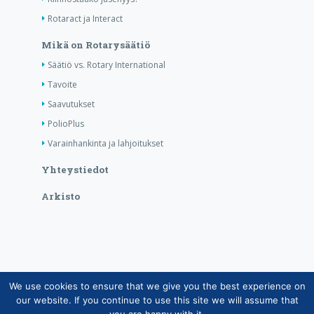
Rotaract ja Interact
Mikä on Rotarysäätiö
Säätiö vs. Rotary International
Tavoite
Saavutukset
PolioPlus
Varainhankinta ja lahjoitukset
Yhteystiedot
Arkisto
We use cookies to ensure that we give you the best experience on
Copyright © Suomen Rotarypalvelu ry 2026 |
our website. If you continue to use this site we will assume that
Jäsentietojärjestelmän tietosuojaseloste
|
Henkilötietojen