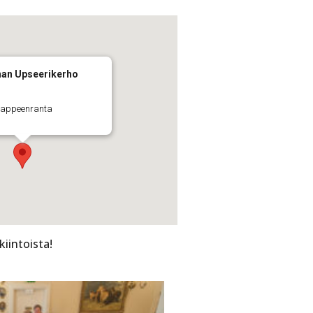
an Upseerikerho
 Lappeenranta
kiintoista!