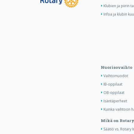
Klubien ja piirin 
Infoa ja klubin ku
Nuorisovaihto
Vaihtomuodot
IB-oppilaat
OB-oppilaat
Isäntäperheet
Kuinka vaihtoon 
Mikä on Rotary
Säätiö vs. Rotary 