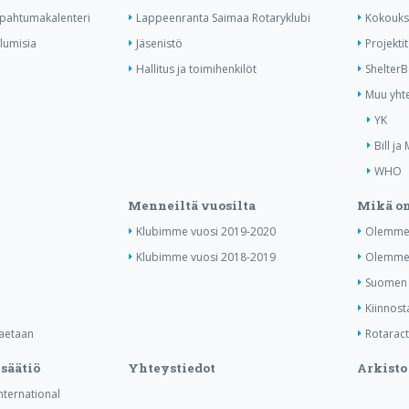
tapahtumakalenteri
Lappeenranta Saimaa Rotaryklubi
Kokouks
ulumisia
Jäsenistö
Projektit
Hallitus ja toimihenkilöt
Shelter
Muu yhte
YK
Bill ja
WHO
Menneiltä vuosilta
Mikä on
Klubimme vuosi 2019-2020
Olemme 
Klubimme vuosi 2018-2019
Olemme 
Suomen j
Kiinnost
haetaan
Rotaract 
säätiö
Yhteystiedot
Arkisto
International