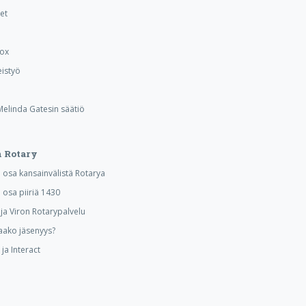
et
Box
istyö
 Melinda Gatesin säätiö
 Rotary
osa kansainvälistä Rotarya
osa piiriä 1430
a Viron Rotarypalvelu
aako jäsenyys?
ja Interact