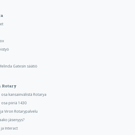
ta
et
Box
istyö
 Melinda Gatesin säätiö
 Rotary
osa kansainvälistä Rotarya
osa piiriä 1430
a Viron Rotarypalvelu
aako jäsenyys?
ja Interact