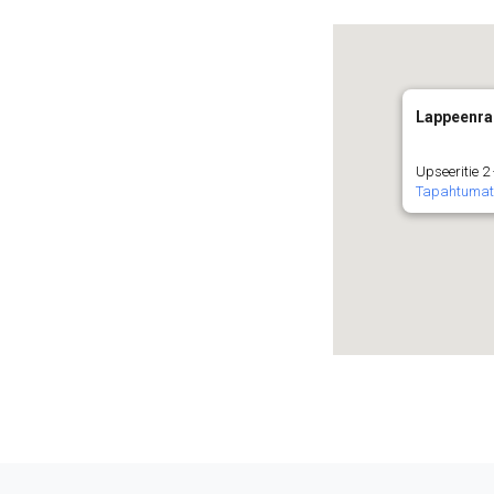
Lappeenra
Upseeritie 
Tapahtuma