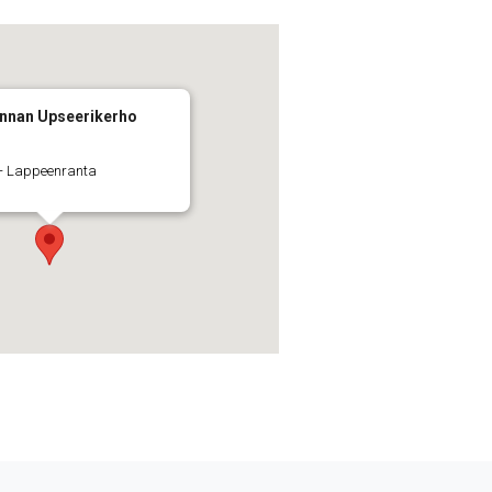
nnan Upseerikerho
2 - Lappeenranta
t