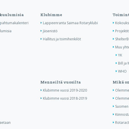
 kuulumisia
Klubimme
Toimin
tapahtumakalenteri
Lappeenranta Saimaa Rotaryklubi
Kokouks
ulumisia
Jäsenistö
Projektit
Hallitus ja toimihenkilöt
Shelter
Muu yhte
YK
Bill ja
WHO
Menneiltä vuosilta
Mikä on
Klubimme vuosi 2019-2020
Olemme 
Klubimme vuosi 2018-2019
Olemme 
Suomen j
Kiinnost
haetaan
Rotaract 