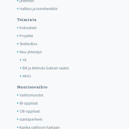
Jäsenistö
Hallitus ja toimihenkilöt
Toiminta
Kokoukset
Projektit
ShelterBox
Muu yhteistyö
YK
Bill ja Melinda Gatesin säätiö
WHO
Nuorisovaihto
Vaihtomuodot
IB-oppilaat
OB-oppilaat
Isäntäperheet
Kuinka vaihtoon haetaan