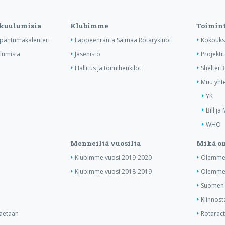
 kuulumisia
Klubimme
Toimin
tapahtumakalenteri
Lappeenranta Saimaa Rotaryklubi
Kokouks
ulumisia
Jäsenistö
Projektit
Hallitus ja toimihenkilöt
Shelter
Muu yhte
YK
Bill ja
WHO
Menneiltä vuosilta
Mikä on
Klubimme vuosi 2019-2020
Olemme 
Klubimme vuosi 2018-2019
Olemme 
Suomen j
Kiinnost
haetaan
Rotaract 