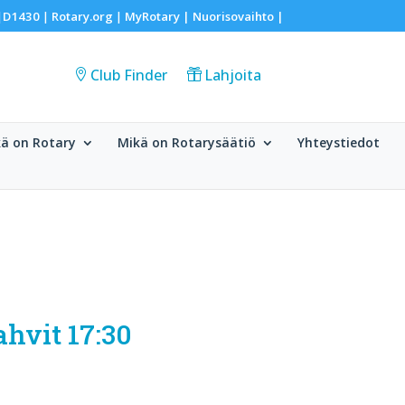
D1430
Rotary.org
MyRotary |
Nuorisovaihto
|
|
|
|
Club Finder
Lahjoita
ä on Rotary
Mikä on Rotarysäätiö
Yhteystiedot
ahvit 17:30