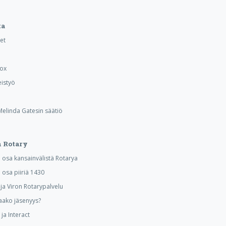
ta
et
Box
istyö
 Melinda Gatesin säätiö
 Rotary
osa kansainvälistä Rotarya
osa piiriä 1430
a Viron Rotarypalvelu
aako jäsenyys?
ja Interact