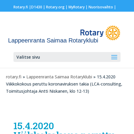
Rotary.fi
|
D1430
|
Rotary.org
|
MyRotary |
Nuorisovaihto
|
Lappeenranta Saimaa Rotaryklubi
Valitse sivu
rotary.fi
»
Lappeenranta Saimaa Rotaryklubi
» 15.4.2020
Viikkokokous peruttu koronaviruksen takia (LCA-consulting,
Toimitusjohtaja Antti Niskanen, klo 12-13)
15.4.2020