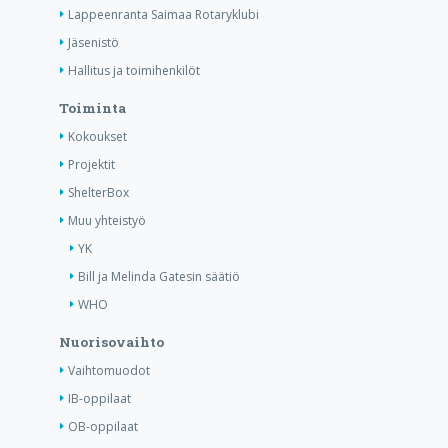
Lappeenranta Saimaa Rotaryklubi
Jäsenistö
Hallitus ja toimihenkilöt
Toiminta
Kokoukset
Projektit
ShelterBox
Muu yhteistyö
YK
Bill ja Melinda Gatesin säätiö
WHO
Nuorisovaihto
Vaihtomuodot
IB-oppilaat
OB-oppilaat