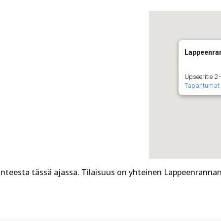
Lappeenra
Upseeritie 2
Tapahtumat
nteesta tässä ajassa. Tilaisuus on yhteinen Lappeenranna