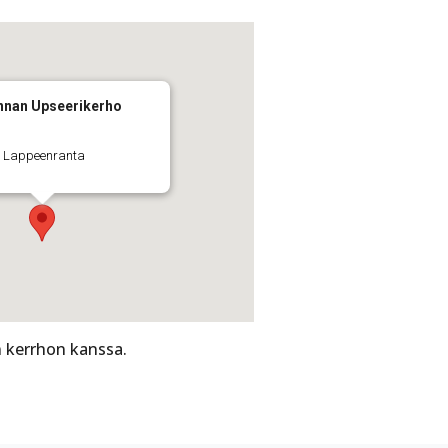
nnan Upseerikerho
 - Lappeenranta
n kerrhon kanssa.