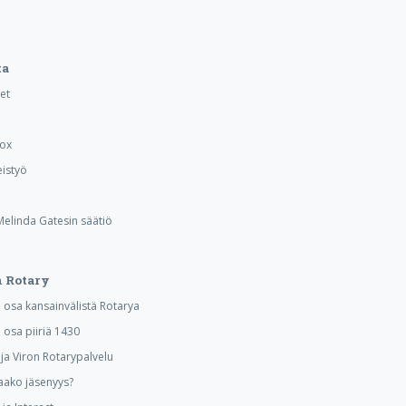
ta
et
Box
istyö
 Melinda Gatesin säätiö
 Rotary
osa kansainvälistä Rotarya
osa piiriä 1430
a Viron Rotarypalvelu
aako jäsenyys?