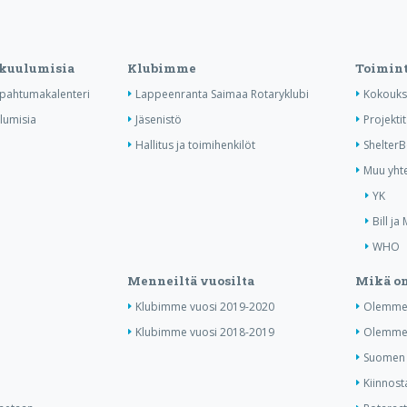
 kuulumisia
Klubimme
Toimin
tapahtumakalenteri
Lappeenranta Saimaa Rotaryklubi
Kokouks
ulumisia
Jäsenistö
Projektit
Hallitus ja toimihenkilöt
Shelter
Muu yhte
YK
Bill ja
WHO
Menneiltä vuosilta
Mikä on
Klubimme vuosi 2019-2020
Olemme 
Klubimme vuosi 2018-2019
Olemme 
Suomen j
Kiinnost