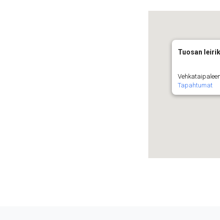
Tuosan leiri
Vehkataipaleen
Tapahtumat