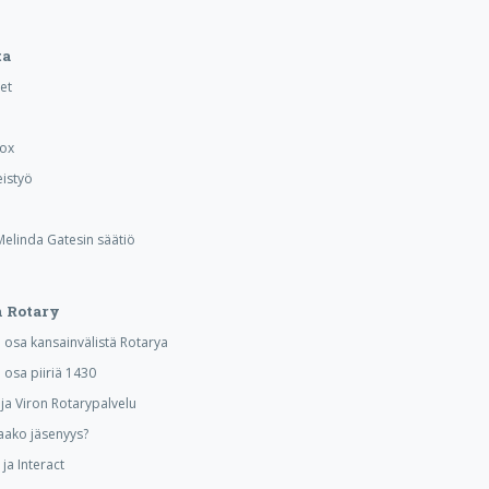
ta
et
Box
istyö
 Melinda Gatesin säätiö
 Rotary
osa kansainvälistä Rotarya
osa piiriä 1430
a Viron Rotarypalvelu
aako jäsenyys?
ja Interact