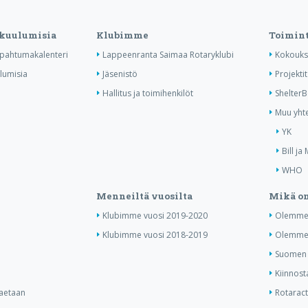
 kuulumisia
Klubimme
Toimin
tapahtumakalenteri
Lappeenranta Saimaa Rotaryklubi
Kokouks
ulumisia
Jäsenistö
Projektit
Hallitus ja toimihenkilöt
Shelter
Muu yhte
YK
Bill ja
WHO
Menneiltä vuosilta
Mikä on
Klubimme vuosi 2019-2020
Olemme 
Klubimme vuosi 2018-2019
Olemme 
Suomen j
Kiinnost
haetaan
Rotaract 