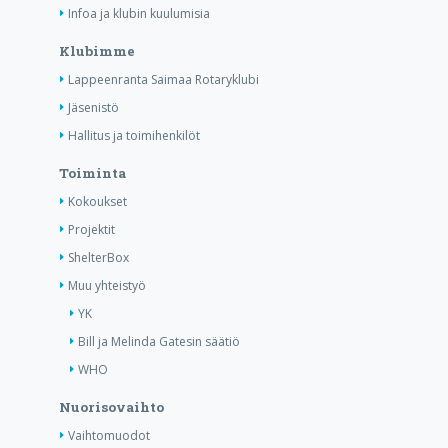
Infoa ja klubin kuulumisia
Klubimme
Lappeenranta Saimaa Rotaryklubi
Jäsenistö
Hallitus ja toimihenkilöt
Toiminta
Kokoukset
Projektit
ShelterBox
Muu yhteistyö
YK
Bill ja Melinda Gatesin säätiö
WHO
Nuorisovaihto
Vaihtomuodot