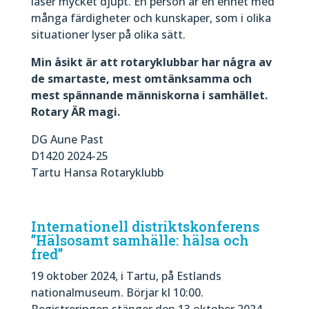
läser mycket djupt. En person är en enhet med
många färdigheter och kunskaper, som i olika
situationer lyser på olika sätt.
Min åsikt är att rotaryklubbar har några av
de smartaste, mest omtänksamma och
mest spännande människorna i samhället.
Rotary ÄR magi.
DG Aune Past
D1420 2024-25
Tartu Hansa Rotaryklubb
Internationell distriktskonferens
”Hälsosamt samhälle: hälsa och
fred”
19 oktober 2024, i Tartu, på Estlands
nationalmuseum. Börjar kl 10:00.
Registreringen stänger den 13 oktober 2024.