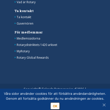
Vad är Rotary
Ta kontakt
Ta kontakt
Guvernören
För medlemmar
Medlemssidorna
Rotarydistriktets 1420 arkivet
MyRotary
Rotary Global Rewards
Copyright © Finlands Rotaryservice rf 2026 |
Våra sidor använder cookies för att förbättra användarvänligheten.
Medelemsdatabasens datasäkerhetsanvisning
|
Genom att fortsätta godkänner du nu användningen av cookies.
Behandlingen av personuppgifter inom rotaryverksamheten
OK