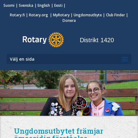
Suomi
Svenska
English
Eesti
Rotary.fi
|
Rotary.org
|
MyRotary
|
Ungdomsutbyte
| Club Finder
|
Donera
Distrikt 1420
Välj en sida
Ungdomsutbytet främjar