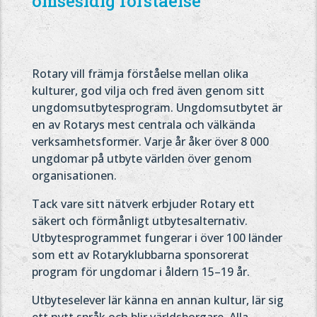
ömsesidig förståelse
Rotary vill främja förståelse mellan olika
kulturer, god vilja och fred även genom sitt
ungdomsutbytesprogram. Ungdomsutbytet är
en av Rotarys mest centrala och välkända
verksamhetsformer. Varje år åker över 8 000
ungdomar på utbyte världen över genom
organisationen.
Tack vare sitt nätverk erbjuder Rotary ett
säkert och förmånligt utbytesalternativ.
Utbytesprogrammet fungerar i över 100 länder
som ett av Rotaryklubbarna sponsorerat
program för ungdomar i åldern 15–19 år.
Utbyteselever lär känna en annan kultur, lär sig
ett nytt språk och blir världsborgare. Alla