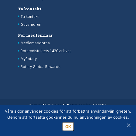
Ta kontakt
Ta kontakt
Guvernören
För medlemmar
Medlemssidorna
Rotarydistriktets 1420 arkivet
MyRotary
Rotary Global Rewards
Copyright © Finlands Rotaryservice rf 2026 |
Våra sidor använder cookies för att förbättra användarvänligheten.
Medelemsdatabasens datasäkerhetsanvisning
|
Genom att fortsätta godkänner du nu användningen av cookies.
Behandlingen av personuppgifter inom rotaryverksamheten
OK