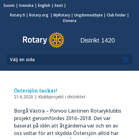
Suomi
Svenska
English
Eesti
Rotary.fi
|
Rotary.org
|
MyRotary
|
Ungdomsutbyte
| Club Finder
|
Donera
Distrikt 1420
Välj en sida
Östersjön tackar!
21.6.2020
|
Klubbprojekt i distriktet
Borgå Västra – Porvoo Läntinen Rotaryklubbs
projekt genomfördes 2016–2018. Det var
baserat på idén att åtgärderna var och en av
oss vidtar för att skydda Östersjön alltid har