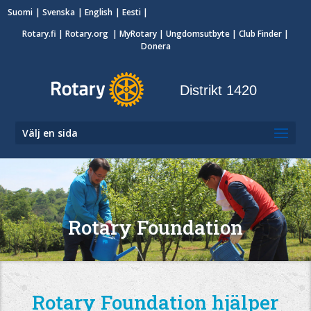
Suomi
Svenska
English
Eesti
Rotary.fi
|
Rotary.org
|
MyRotary
|
Ungdomsutbyte
| Club Finder
|
Donera
Distrikt 1420
Välj en sida
Rotary Foundation
Rotary Foundation hjälper