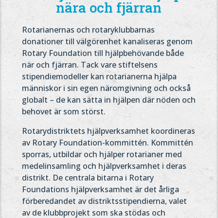
nära och fjärran
Rotarianernas och rotaryklubbarnas
donationer till välgörenhet kanaliseras genom
Rotary Foundation till hjälpbehövande både
när och fjärran. Tack vare stiftelsens
stipendiemodeller kan rotarianerna hjälpa
människor i sin egen näromgivning och också
globalt – de kan sätta in hjälpen där nöden och
behovet är som störst.
Rotarydistriktets hjälpverksamhet koordineras
av Rotary Foundation-kommittén. Kommittén
sporras, utbildar och hjälper rotarianer med
medelinsamling och hjälpverksamhet i deras
distrikt. De centrala bitarna i Rotary
Foundations hjälpverksamhet är det årliga
förberedandet av distriktsstipendierna, valet
av de klubbprojekt som ska stödas och