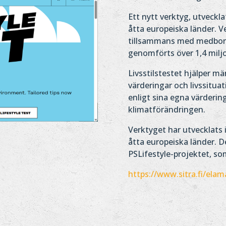
Ett nytt verktyg, utvecklat
åtta europeiska länder. V
tillsammans med medborgar
genomförts över 1,4 milj
Livsstilstestet hjälper mä
värderingar och livssituat
enligt sina egna värdering
klimatförändringen.
Verktyget har utvecklats 
åtta europeiska länder. D
PSLifestyle-projektet, som
https://www.sitra.fi/elam