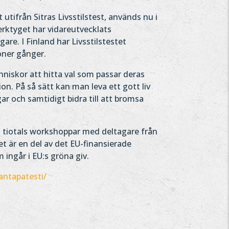
 utifrån Sitras Livsstilstest, används nu i
erktyget har vidareutvecklats
e. I Finland har Livsstilstestet
oner gånger.
nniskor att hitta val som passar deras
ion. På så sätt kan man leva ett gott liv
ar och samtidigt bidra till att bromsa
i tiotals workshoppar med deltagare från
et är en del av det EU-finansierade
 ingår i EU:s gröna giv.
antapatesti/