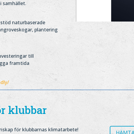
i samhället.
h stöd naturbaserade
mangroveskogar, plantering
esteringar till
ygga framtida
ndly/
r klubbar
skap för klubbarnas klimatarbete!
HÄMTA