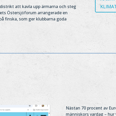
KLIMA
 distrikt att kavla upp ärmarna och steg
iktets Östersjöforum arrangerade en
på finska, som ger klubbarna goda
Nästan 70 procent av Euro
människors vardag – hur v