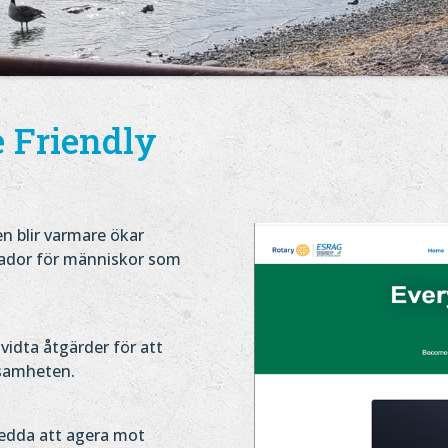
e Friendly
n blir varmare ökar
skador för människor som
idta åtgärder för att
ksamheten.
edda att agera mot