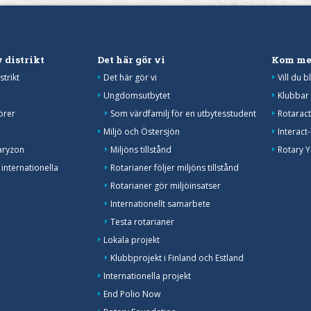
 distrikt
Det här gör vi
Kom me
strikt
Det här gör vi
Vill du 
Ungdomsutbytet
Klubbar 
örer
Som värdfamilj för en utbytesstudent
Rotarac
Miljö och Östersjön
Interact
aryzon
Miljöns tillstånd
Rotary 
 internationella
Rotarianer följer miljöns tillstånd
Rotarianer gör miljöinsatser
Internationellt samarbete
Testa rotarianer
Lokala projekt
Klubbprojekt i Finland och Estland
Internationella projekt
End Polio Now