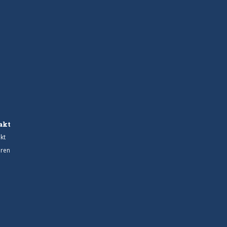
akt
kt
ren