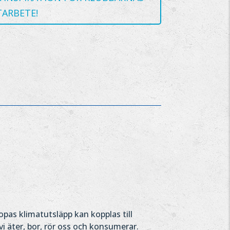
TARBETE!
pas klimatutsläpp kan kopplas till
i äter, bor, rör oss och konsumerar.