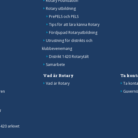
Rotary Foundation
Rotary utbildning
PrePELS och PELS
Tips för att lära känna Rotary
Fördjupad Rotaryutbildning
Utrustning för distrikts och
klubbevenemang
Distrikt 1420 Rotarytält
Samarbete
Vad är Rotary
Ta kont
Vad är Rotary
Ta konta
ren
Guvernö
r
1420 arkivet