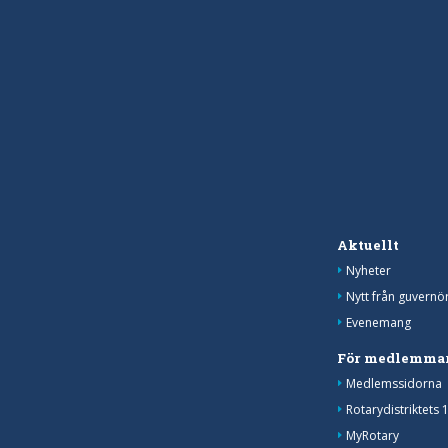
Aktuellt
Nyheter
Nytt från guvernö
Evenemang
För medlemma
Medlemssidorna
Rotarydistriktets 
MyRotary