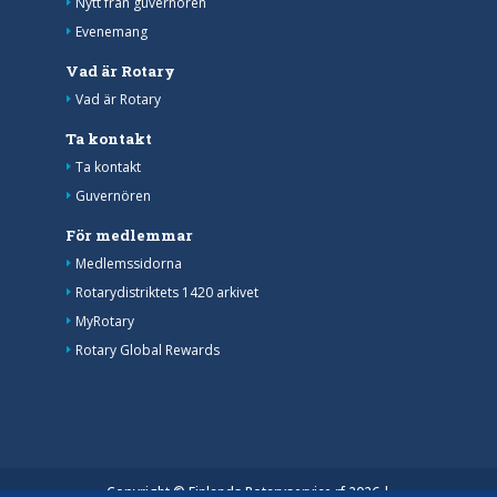
Nytt från guvernören
Evenemang
Vad är Rotary
Vad är Rotary
Ta kontakt
Ta kontakt
Guvernören
För medlemmar
Medlemssidorna
Rotarydistriktets 1420 arkivet
MyRotary
Rotary Global Rewards
Copyright © Finlands Rotaryservice rf 2026 |