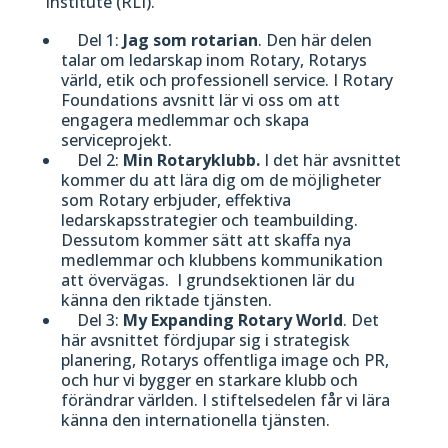
Institute (RLI).
Del 1:
Jag som rotarian
. Den här delen
talar om ledarskap inom Rotary, Rotarys
värld, etik och professionell service. I Rotary
Foundations avsnitt lär vi oss om att
engagera medlemmar och skapa
serviceprojekt.
Del 2:
Min Rotaryklubb.
I det här avsnittet
kommer du att lära dig om de möjligheter
som Rotary erbjuder, effektiva
ledarskapsstrategier och teambuilding.
Dessutom kommer sätt att skaffa nya
medlemmar och klubbens kommunikation
att övervägas. I grundsektionen lär du
känna den riktade tjänsten.
Del 3:
My Expanding Rotary World
. Det
här avsnittet fördjupar sig i strategisk
planering, Rotarys offentliga image och PR,
och hur vi bygger en starkare klubb och
förändrar världen. I stiftelsedelen får vi lära
känna den internationella tjänsten.