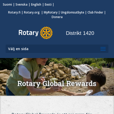
Suomi
Svenska
English
Eesti
Rotary.fi
|
Rotary.org
|
MyRotary
|
Ungdomsutbyte
| Club Finder
|
Donera
Distrikt 1420
Välj en sida
Rotary Global Rewards